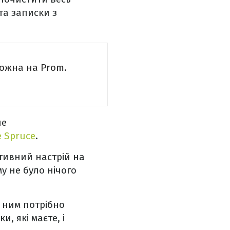
та записки з
можна на Prom.
не
e Spruce
.
ктивний настрій на
у не було нічого
з ним потрібно
, які маєте, і