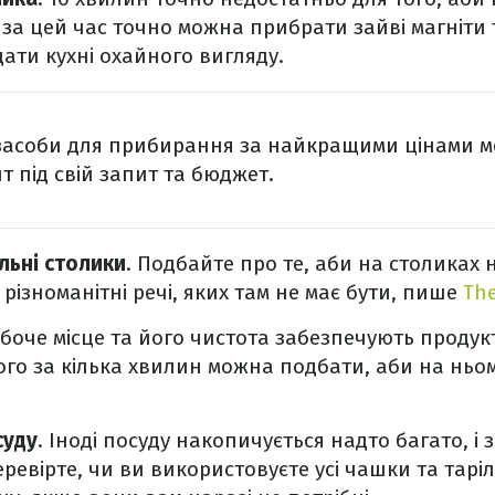
 за цей час точно можна прибрати зайві магніти 
дати кухні охайного вигляду.
 засоби для прибирання за найкращими цінами 
т під свій запит та бюджет.
льні столики
. Подбайте про те, аби на столиках 
ізноманітні речі, яких там не має бути, пише
Th
обоче місце та його чистота забезпечують проду
ього за кілька хвилин можна подбати, аби на ньом
суду
. Іноді посуду накопичується надто багато, і 
евірте, чи ви використовуєте усі чашки та тарілки