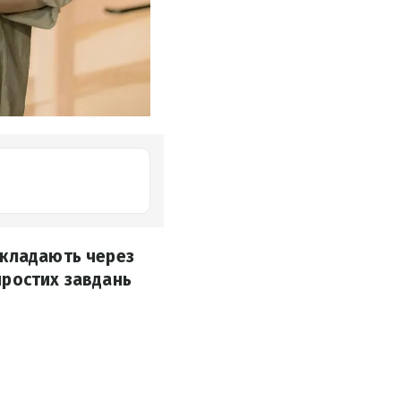
дкладають через
 простих завдань