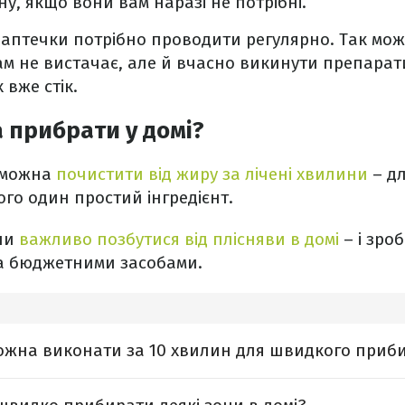
у, якщо вони вам наразі не потрібні.
 аптечки потрібно проводити регулярно. Так мо
ам не вистачає, але й вчасно викинути препарати
 вже стік.
 прибрати у домі?
 можна
почистити від жиру за лічені хвилини
– дл
ього один простий інгредієнт.
ени
важливо позбутися від плісняви в домі
– і зро
ма бюджетними засобами.
ожна виконати за 10 хвилин для швидкого приби