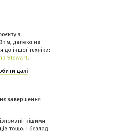
оєкту з
Втім, далеко не
 до іншої техніки:
ha Stewart
.
робити далі
їхнє завершення
різноманітнішими
ів тощо. І безлад