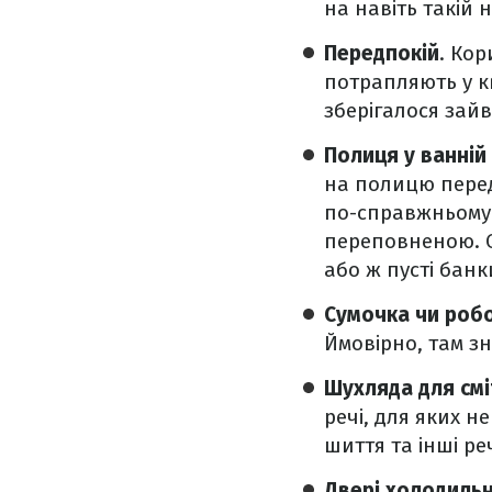
на навіть такій 
Передпокій
. Кор
потрапляють у кв
зберігалося зайв
Полиця у ванній 
на полицю перед 
по-справжньому 
переповненою. Сл
або ж пусті банк
Сумочка чи роб
Ймовірно, там з
Шухляда для смі
речі, для яких н
шиття та інші реч
Двері холодиль