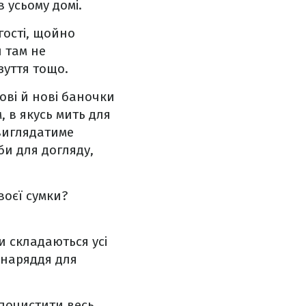
 усьому домі.
гості, щойно
и там не
зуття тощо.
ові й нові баночки
, в якусь мить для
виглядатиме
би для догляду,
воєї сумки?
и складаються усі
 наряддя для
 почистити весь