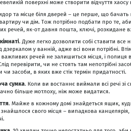
невеликій поверхні може створити відчуття хаосу в
идор та місце біля дверей – це перше, що бачать 
артиру чи дім. Тож потрібно подбати про те, аб
их речей, як-от давня пошта, ключі, розкидане в
кімнаті
. Дуже легко дозволити собі ставити все н
дзеркалом у ванній, адже всі вони потрібні. Втім
важливих речей не залишиться місця, і полиця 
ід перевірити, чи не стоять там непотрібні засо
и чи засоби, в яких вже стік термін придатності.
оча сумка
. Коли ви востаннє виймали всі речі зі с
начно більше мотлоху, ніж може видатися.
ття
. Майже в кожному домі знайдеться ящик, куд
е знайшлося свого місця – випадкова канцелярія,
і.
ника
. 10 хвилин точно недостатньо для того, аби