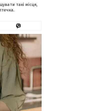
увати такі місця,
птечка.