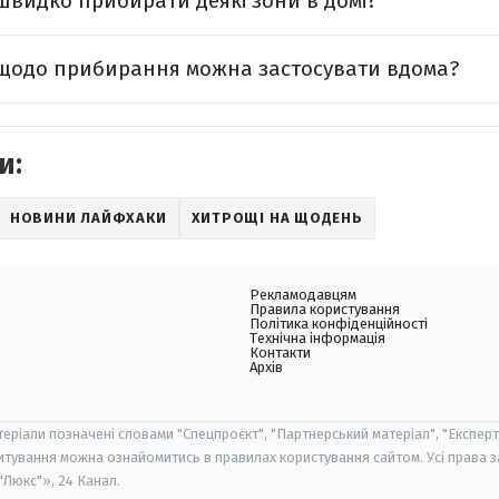
видко прибирати деякі зони в домі?
 щодо прибирання можна застосувати вдома?
и:
НОВИНИ ЛАЙФХАКИ
ХИТРОЩІ НА ЩОДЕНЬ
Рекламодавцям
Правила користування
Політика конфіденційності
Технічна інформація
Контакти
Архів
теріали позначені словами "Спецпроєкт", "Партнерський матеріал", "Експерт
итування можна ознайомитись в правилах користування сайтом. Усі права 
Люкс"», 24 Канал.