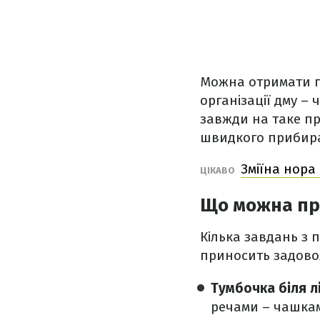
Можна отримати г
організації дму – 
завжди на таке пр
швидкого прибир
Зміїна нора 
ЦІКАВО
Що можна при
Кілька завдань з 
приносить задовол
Тумбочка біля л
речами – чашкам