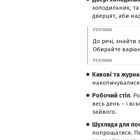
холодильник, та
дверцят, аби на
До речі, знайти
Обирайте варіан
Кавові та журна
накопичувалися р
Робочий стіл
. Р
весь день – і вс
зайвого.
Шухляда для по
попрощатися. Пер