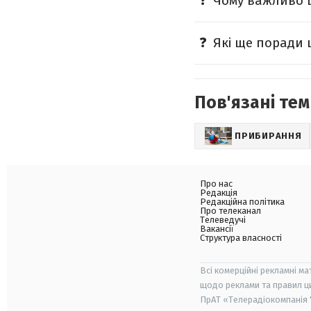
Чому важливо ш
Які ще поради
Пов'язані тем
ПРИБИРАННЯ
Про нас
Редакція
Редакційна політика
Про телеканал
Телеведучі
Вакансії
Структура власності
Всі комерційні рекламні ма
щодо реклами та правил ц
ПрАТ «Телерадіокомпанія "