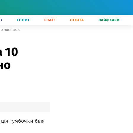
О
СПОРТ
FIGHT
ОСВІТА
ЛАЙФХАКИ
но чистішою
 10
но
ція тумбочки біля