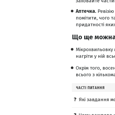
заховайте частин
Аптечка.
Ревізію
помітити, чого т
придатності яких
Що ще можна
Мікрохвильовку
нагріти у ній вс
Окрім того, вос
всього з кілько
ЧАСТІ ПИТАННЯ
Які завдання м