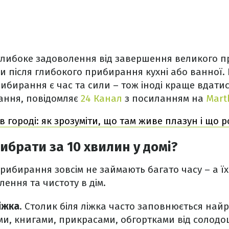
либоке задоволення від завершення великого пр
чи після глибокого прибирання кухні або ванної. 
ибирання є час та сили – тож іноді краще вдатися
ання, повідомляє
24 Канал
з посиланням на
Mart
в городі: як зрозуміти, що там живе плазун і що 
брати за 10 хвилин у домі?
прибирання зовсім не займають багато часу – а 
ення та чистоту в дім.
іжка
. Столик біля ліжка часто заповнюється най
и, книгами, прикрасами, обгортками від солодощ