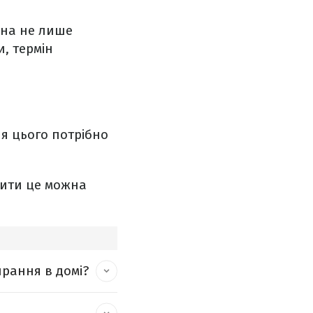
жна не лише
, термін
я цього потрібно
бити це можна
рання в домі?