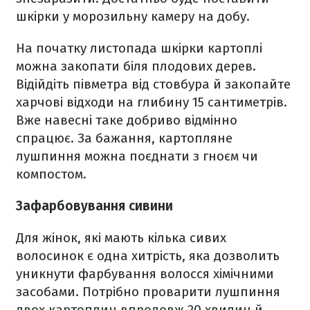
шкірки у морозильну камеру на добу.
На початку листопада шкірки картоплі
можна закопати біля плодових дерев.
Відійдіть півметра від стовбура й закопайте
харчові відходи на глибину 15 сантиметрів.
Вже навесні таке добриво відмінно
спрацює. За бажання, картопляне
лушпиння можна поєднати з гноєм чи
компостом.
Зафарбовування сивини
Для жінок, які мають кілька сивих
волосинок є одна хитрість, яка дозволить
уникнути фарбування волосся хімічними
засобами. Потрібно проварити лушпиння
двох картоплин впродовж 20 хвилин й