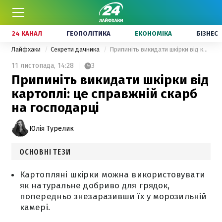
24 КАНАЛ
ГЕОПОЛІТИКА
ЕКОНОМІКА
БІЗНЕС
Лайфхаки
Секрети дачника
Припиніть викидати шкірки від картоплі: це справжній скарб на господарці
11 листопада,
14:28
3
Припиніть викидати шкірки від
картоплі: це справжній скарб
на господарці
Юлія Турелик
ОСНОВНІ ТЕЗИ
Картопляні шкірки можна використовувати
як натуральне добриво для грядок,
попередньо знезаразивши їх у морозильній
камері.