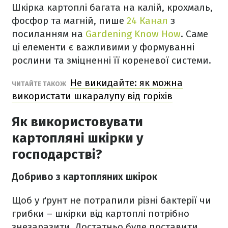
Шкірка картоплі багата на калій, крохмаль,
фосфор та магній, пише
24 Канал
з
посиланням на
Gardening Know How
. Саме
ці елементи є важливими у формуванні
рослини та зміцненні її кореневої системи.
Не викидайте: як можна
ЧИТАЙТЕ ТАКОЖ
використати шкаралупу від горіхів
Як використовувати
картопляні шкірки у
господарстві?
Добриво з картопляних шкірок
Щоб у ґрунт не потрапили різні бактерії чи
грибки – шкірки від картоплі потрібно
знезаразити. Достатньо буде поставити