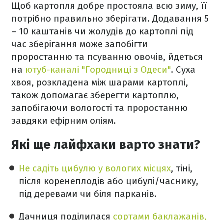
Щоб картопля добре простояла всю зиму, її
потрібно правильно зберігати. Додавання 5
– 10 каштанів чи жолудів до картоплі під
час зберігання може запобігти
проростанню та псуванню овочів, йдеться
на
ютуб-каналі "Городниці з Одеси"
. Суха
хвоя, розкладена між шарами картоплі,
також допомагає зберегти картоплю,
запобігаючи вологості та проростанню
завдяки ефірним оліям.
Які ще лайфхаки варто знати?
Не садіть цибулю у вологих місцях
, тіні,
після коренеплодів або цибулі/часнику,
під деревами чи біля парканів.
Дачниця поділилася
сортами баклажанів,