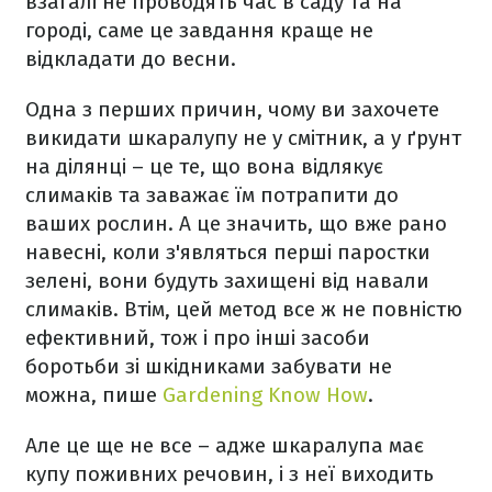
взагалі не проводять час в саду та на
городі, саме це завдання краще не
відкладати до весни.
Одна з перших причин, чому ви захочете
викидати шкаралупу не у смітник, а у ґрунт
на ділянці – це те, що вона відлякує
слимаків та заважає їм потрапити до
ваших рослин. А це значить, що вже рано
навесні, коли з'являться перші паростки
зелені, вони будуть захищені від навали
слимаків. Втім, цей метод все ж не повністю
ефективний, тож і про інші засоби
боротьби зі шкідниками забувати не
можна, пише
Gardening Know How
.
Але це ще не все – адже шкаралупа має
купу поживних речовин, і з неї виходить