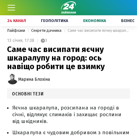
24 КАНАЛ
ГЕОПОЛІТИКА
ЕКОНОМІКА
БІЗНЕС
Лайфхаки
Секрети дачника
Саме час висипати яєчну шкаралупу на город: ось навіщо робити це взимку
13 січня,
17:38
3
Саме час висипати яєчну
шкаралупу на город: ось
навіщо робити це взимку
Марина Блохіна
ОСНОВНІ ТЕЗИ
Яєчна шкаралупа, розсипана на городі в
січні, відлякує слимаків і захищає рослини
від шкідників.
Шкаралупа є чудовим добривом з повільним