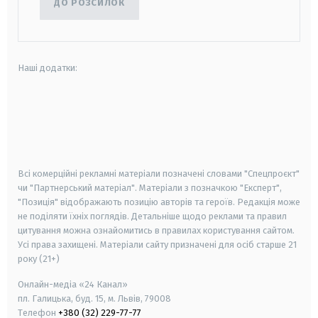
ДО РОЗСИЛОК
Наші додатки:
android
apple
smart tv
samsung smart tv
Всі комерційні рекламні матеріали позначені словами "Спецпроєкт"
чи "Партнерський матеріал". Матеріали з позначкою "Експерт",
"Позиція" відображають позицію авторів та героїв. Редакція може
не поділяти їхніх поглядів. Детальніше щодо реклами та правил
цитування можна ознайомитись в правилах користування сайтом.
Усі права захищені.
Матеріали сайту призначені для осіб старше
21
року (21+)
Онлайн-медіа «24 Канал»
пл. Галицька, буд. 15, м. Львів, 79008
Телефон
+380 (32) 229-77-77