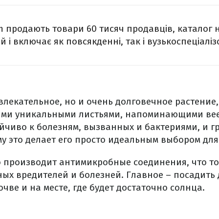
m продають товари 60 тисяч продавців, каталог н
й і включає як повсякденні, так і вузькоспеціалізо
влекательное, но и очень долговечное растение,
ими уникальными листьями, напоминающими вее
йчиво к болезням, вызванных и бактериями, и г
у это делает его просто идеальным выбором для
го производит антимикробные соединения, что т
ных вредителей и болезней. Главное – посадить
ве и на месте, где будет достаточно солнца.