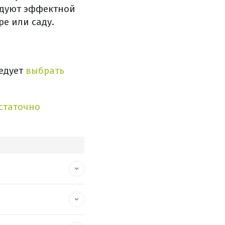
адуют эффектной
ре или саду.
ледует
выбрать
статочно