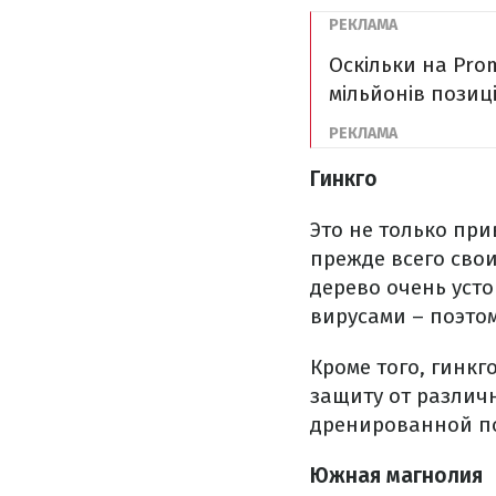
Оскільки на Pro
мільйонів позиці
Гинкго
Это не только при
прежде всего сво
дерево очень усто
вирусами – поэтом
Кроме того, гинк
защиту от различ
дренированной поч
Южная магнолия