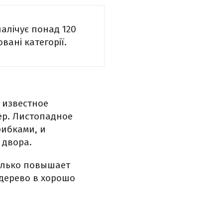
алічує понад 120
вані категорії.
 известное
р. Листопадное
рибками, и
 двора.
олько повышает
 дерево в хорошо