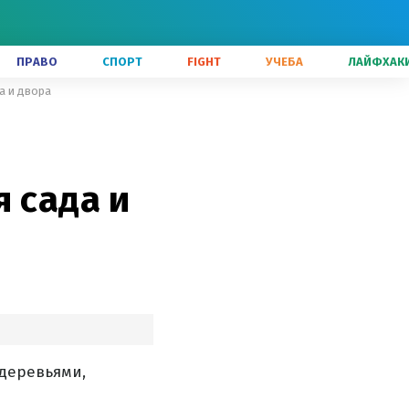
ПРАВО
СПОРТ
FIGHT
УЧЕБА
ЛАЙФХАК
а и двора
 сада и
 деревьями,