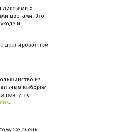
 листьями с
ми цветами. Это
уходе и
ошо дренированном
 большинство из
деальным выбором
ны почти не
ens
.
тому же очень