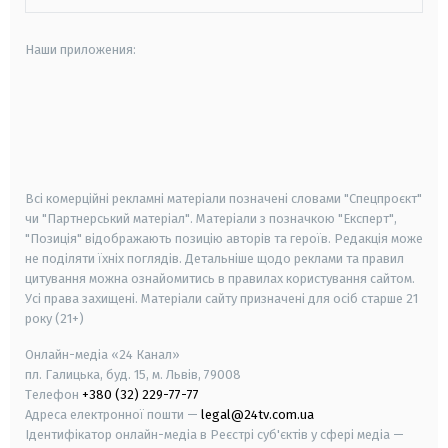
Наши приложения:
android
apple
smart tv
samsung smart tv
Всі комерційні рекламні матеріали позначені словами "Спецпроєкт"
чи "Партнерський матеріал". Матеріали з позначкою "Експерт",
"Позиція" відображають позицію авторів та героїв. Редакція може
не поділяти їхніх поглядів. Детальніше щодо реклами та правил
цитування можна ознайомитись в правилах користування сайтом.
Усі права захищені.
Матеріали сайту призначені для осіб старше
21
року (21+)
Онлайн-медіа «24 Канал»
пл. Галицька, буд. 15, м. Львів, 79008
Телефон
+380 (32) 229-77-77
Адреса електронної пошти —
legal@24tv.com.ua
Ідентифікатор онлайн-медіа в Реєстрі суб'єктів у сфері медіа —