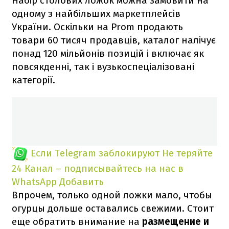
Набір столових ложок можна замовити на
одному з найбільших маркетплейсів
України. Оскільки на Prom продають
товари 60 тисяч продавців, каталог налічує
понад 120 мільйонів позицій і включає як
повсякденні, так і вузькоспеціалізовані
категорії.
Если Telegram заблокируют
Не теряйте
24 Канал – подписывайтесь на нас в
WhatsApp
Добавить
Впрочем, только одной ложки мало, чтобы
огурцы дольше оставались свежими. Стоит
еще обратить внимание на
размещение и