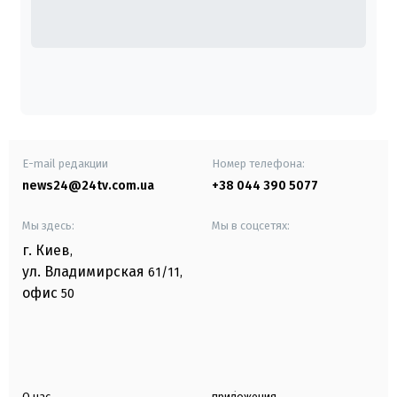
E-mail редакции
Номер телефона:
news24@24tv.com.ua
+38 044 390 5077
Мы здесь:
Мы в соцсетях:
г. Киев
,
ул. Владимирская
61/11,
офис
50
О нас
приложения