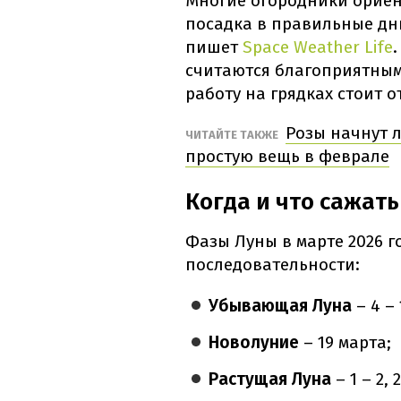
Многие огородники ориен
посадка в правильные дни
пишет
Space Weather Life
считаются благоприятными
работу на грядках стоит о
Розы начнут л
ЧИТАЙТЕ ТАКЖЕ
простую вещь в феврале
Когда и что сажать
Фазы Луны в марте 2026 г
последовательности:
Убывающая Луна
– 4 – 
Новолуние
– 19 марта;
Растущая Луна
– 1 – 2, 