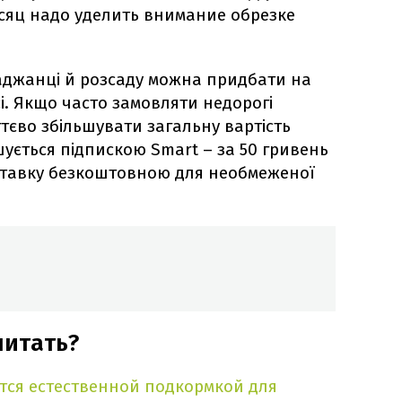
месяц надо уделить внимание обрезке
саджанці й розсаду можна придбати на
і. Якщо часто замовляти недорогі
тєво збільшувати загальну вартість
ується підпискою Smart – за 50 гривень
ставку безкоштовною для необмеженої
читать?
тся естественной подкормкой для