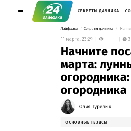
СЕКРЕТЫ ДАЧНИКА
СО
Лайфхаки
Секреты дачника
11 марта,
23:29
3
Начните пос
марта: лунн
огородника:
огородника
Юлия Турелык
ОСНОВНЫЕ ТЕЗИСЫ