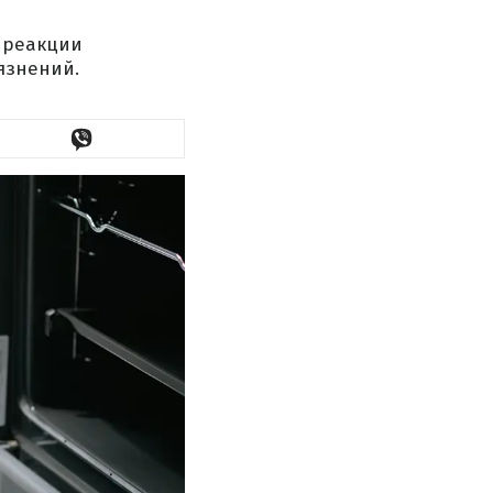
и реакции
язнений.