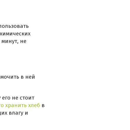
пользовать
 химических
 минут, не
амочить в ней
его не стоит
го хранить хлеб
в
их влагу и