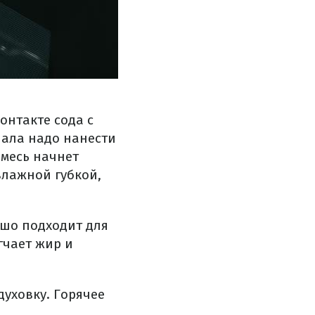
онтакте сода с
чала надо нанести
Смесь начнет
влажной губкой,
шо подходит для
гчает жир и
духовку. Горячее