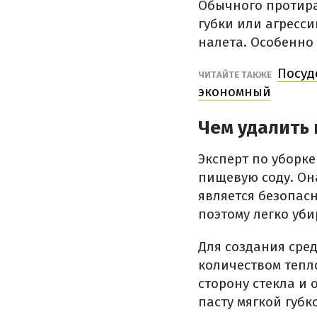
Обычного протира
губки или агресси
налета. Особенно
Посуд
ЧИТАЙТЕ ТАКЖЕ
экономный
Чем удалить 
Эксперт по уборк
пищевую соду. Он
является безопасн
поэтому легко уби
Для создания сре
количеством тепл
сторону стекла и 
пасту мягкой губ