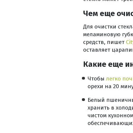
Чем еще очис
Для очистки стек
меламиновую губк
средств, пишет
Ci
оставляет царапи
Какие еще и
Чтобы
легко поч
орехи на 20 мину
Белый пшеничный
хранить в холо
чистом кухонно
обеспечивающих