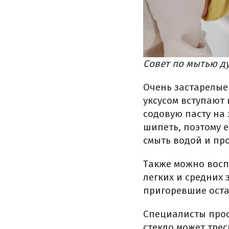
Совет по мытью ду
Очень застарелые 
уксусом вступают
содовую пасту на 
шипеть, поэтому е
смыть водой и про
Также можно восп
легких и средних 
пригоревшие остат
Специалисты прося
стекло может трес