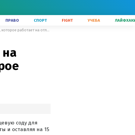
ПРАВО
СПОРТ
FIGHT
УЧЕБА
ЛАЙФХАК
Стойкие пятна с духовки сойдут на глазах: дешевое средство, которое работает на отлично
 на
орое
щевую соду для
ты и оставляя на 15