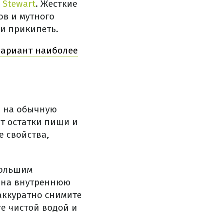
 Stewart
. Жесткие
ов и мутного
ли прикипеть.
вариант наиболее
е на обычную
т остатки пищи и
е свойства,
большим
ь на внутреннюю
 аккуратно снимите
те чистой водой и