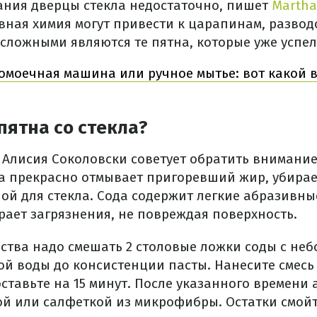
ния дверцы стекла недостаточно, пишет
Martha
вная химия могут привести к царапинам, развод
 сложными являются те пятна, которые уже успе
омоечная машина или ручное мытье: вот какой 
пятна со стекла?
е Алисия Соколовски советует обратить внимани
а прекрасно отмывает пригоревший жир, убирае
ой для стекла. Сода содержит легкие абразивны
рает загрязнения, не повреждая поверхность.
дства надо смешать 2 столовые ложки соды с не
ой воды до консистенции пасты. Нанесите смес
оставьте на 15 минут. После указанного времени
кой или салфеткой из микрофибры. Остатки смой