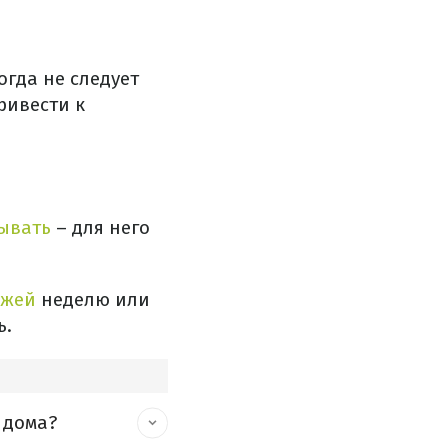
гда не следует
ривести к
сывать
– для него
ежей
неделю или
ь.
 дома?