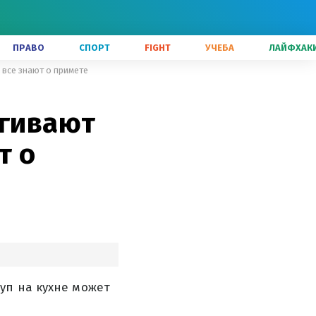
ПРАВО
СПОРТ
FIGHT
УЧЕБА
ЛАЙФХАК
 все знают о примете
ягивают
т о
уп на кухне может