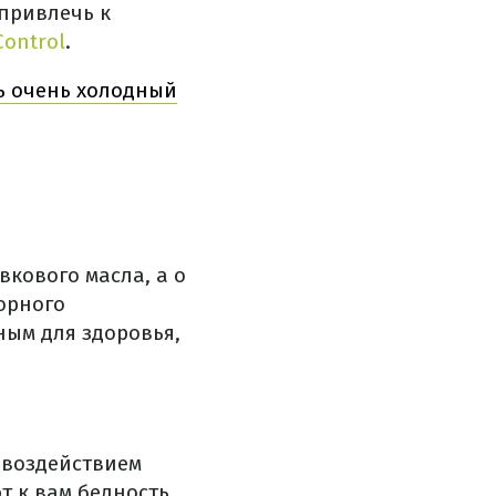
 привлечь к
ontrol
.
ть очень холодный
вкового масла, а о
орного
ным для здоровья,
 воздействием
т к вам бедность.