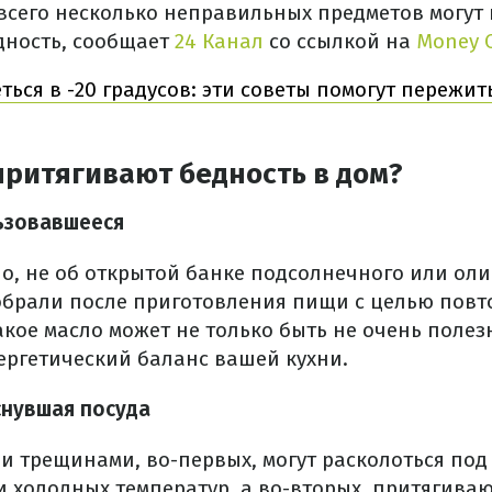
 всего несколько неправильных предметов могут
дность, сообщает
24 Канал
со ссылкой на
Money C
еться в -20 градусов: эти советы помогут пережи
притягивают бедность в дом?
ьзовавшееся
о, не об открытой банке подсолнечного или оли
собрали после приготовления пищи с целью повт
кое масло может не только быть не очень полез
нергетический баланс вашей кухни.
снувшая посуда
 и трещинами, во-первых, могут расколоться под
 холодных температур, а во-вторых, притягиваю