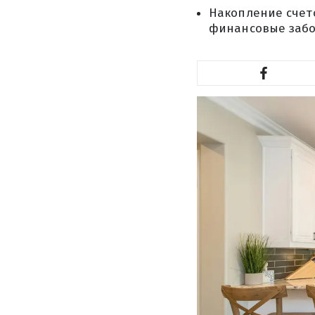
Накопление счето
финансовые забо