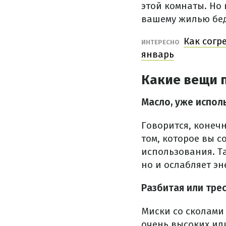
этой комнаты. Но
вашему жилью бе
Как согр
ИНТЕРЕСНО
январь
Какие вещи 
Масло, уже испол
Говорится, конечн
том, которое вы 
использования. Та
но и ослабляет э
Разбитая или тре
Миски со сколами
очень высоких или