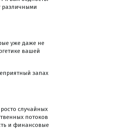
ду различными
рые уже даже не
ергетике вашей
неприятный запах
просто случайных
ственных потоков
сть и финансовые