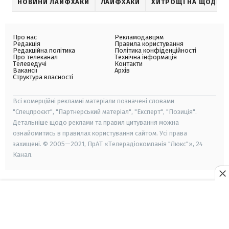
НОВИНИ ЛАЙФХАКИ
ЛАЙФХАКИ
ХИТРОЩІ НА ЩОДЕН
Про нас
Рекламодавцям
Редакція
Правила користування
Редакційна політика
Політика конфіденційності
Про телеканал
Технічна інформація
Телеведучі
Контакти
Вакансії
Архів
Структура власності
Всі комерційні рекламні матеріали позначені словами
"Спецпроєкт", "Партнерський матеріал", "Експерт", "Позиція".
Детальніше щодо реклами та правил цитування можна
ознайомитись в правилах користування сайтом. Усі права
захищені. © 2005—2021, ПрАТ «Телерадіокомпанія "Люкс"», 24
Канал.