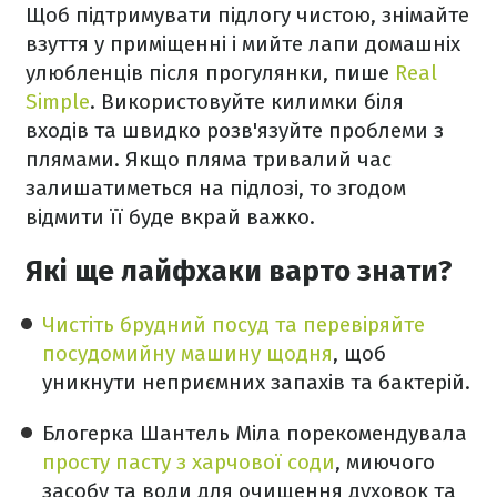
Щоб підтримувати підлогу чистою, знімайте
взуття у приміщенні і мийте лапи домашніх
улюбленців після прогулянки, пише
Real
Simple
. Використовуйте килимки біля
входів та швидко розв'язуйте проблеми з
плямами. Якщо пляма тривалий час
залишатиметься на підлозі, то згодом
відмити її буде вкрай важко.
Які ще лайфхаки варто знати?
Чистіть брудний посуд та перевіряйте
посудомийну машину щодня
, щоб
уникнути неприємних запахів та бактерій.
Блогерка Шантель Міла порекомендувала
просту пасту з харчової соди
, миючого
засобу та води для очищення духовок та