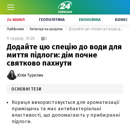
24 КАНАЛ
ГЕОПОЛІТИКА
ЕКОНОМІКА
БІЗНЕС
Лайфхаки
Хитрощі на щодень
Додайте цю спецію до води для миття підлоги: дім почне святково пахнути
9 грудня,
10:26
3
Додайте цю спецію до води для
миття підлоги: дім почне
святково пахнути
Юлія Турелик
ОСНОВНІ ТЕЗИ
Кориця використовується для ароматизації
приміщень та має антибактеріальні
властивості, що допомагають у прибиранні
підлоги.