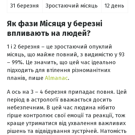
31 березня
Зростаючий місяць
12 день
Як фази Місяця у березні
впливають на людей?
1 і 2 березня – це зростаючий опуклий
місяць, що майже повний, з видимістю у 93
– 99%. Це значить, що цей час ідеально
підходить для втілення різноманітних
планів, пише
Almanac
.
А ось на 3 – 4 березня припадає повня. Цей
період в астрології вважається досить
небезпечним. В цей час людина нібито
гірше контролює свої емоції та реакції, тож
краще утриматися від ухвалення важливих
рішень та відвідування зустрічей. Натомість