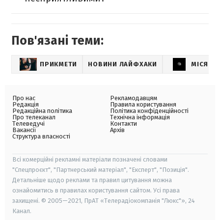
Пов'язані теми:
ПРИКМЕТИ
НОВИНИ ЛАЙФХАКИ
МІСЯЧН
Про нас
Рекламодавцям
Редакція
Правила користування
Редакційна політика
Політика конфіденційності
Про телеканал
Технічна інформація
Телеведучі
Контакти
Вакансії
Архів
Структура власності
Всі комерційні рекламні матеріали позначені словами
"Спецпроєкт", "Партнерський матеріал", "Експерт", "Позиція".
Детальніше щодо реклами та правил цитування можна
ознайомитись в правилах користування сайтом. Усі права
захищені. © 2005—2021, ПрАТ «Телерадіокомпанія "Люкс"», 24
Канал.