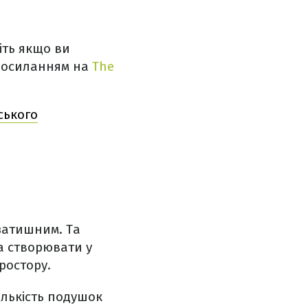
іть якщо ви
посиланням на
The
ського
затишним. Та
а створювати у
ростору.
ількість подушок