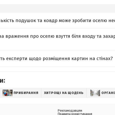
лькість подушок та ковдр може зробити оселю н
а враження про оселю взуття біля входу та захар
ть експерти щодо розміщення картин на стінах?
и:
ПРИБИРАННЯ
ХИТРОЩІ НА ЩОДЕНЬ
ОРГАНІ
Рекламодавцям
Правила користування