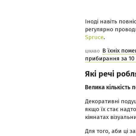
Іноді навіть повн
регулярно провод
Spruce
.
В їхніх пом
ЦІКАВО
прибирання за 10
Які речі роб
Велика кількість 
Декоративні поду
якщо їх стає надт
кімнатах візуаль
Для того, аби ці 