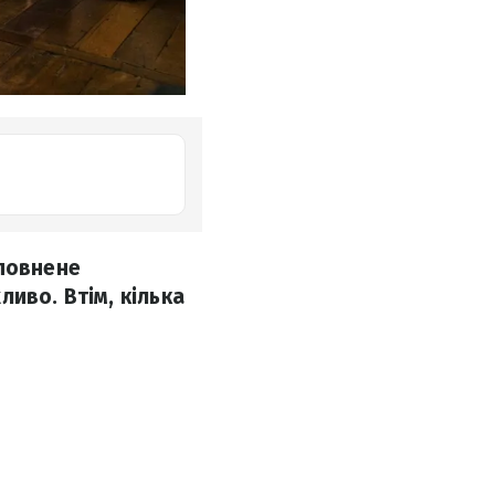
аповнене
иво. Втім, кілька