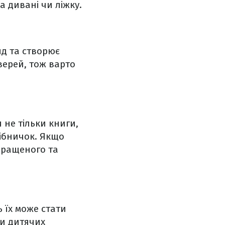
а дивані чи ліжку.
яд та створює
верей, тож варто
 не тільки книги,
рібничок. Якщо
аращеного та
ь їх може стати
чи дитячих