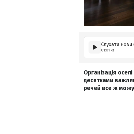
Слухати нови
01:01 хв
Організація осел
десятками важлив
речей все ж можу