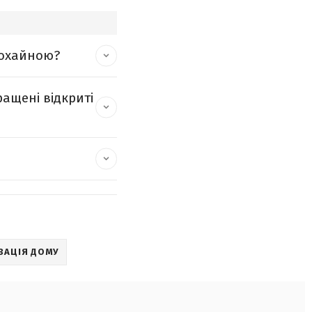
еохайною?
ащені відкриті
ЗАЦІЯ ДОМУ