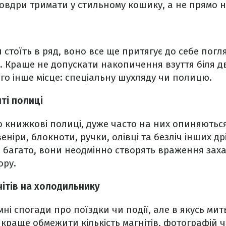
ковдри тримати у стильному кошику, а не прямо н
 стоїть в ряд, воно все ще притягує до себе погл
 Краще не допускати накопичення взуття біля д
го інше місце: спеціальну шухляду чи полицю.
ті полиці
 книжкові полиці, дуже часто на них опиняються
веніри, блокноти, ручки, олівці та безліч інших д
о багато, вони неодмінно створять враження зах
ору.
нітів на холодильнику
ні спогади про поїздки чи події, але в якусь мит
 краще обмежити кількість магнітів, фотографій 