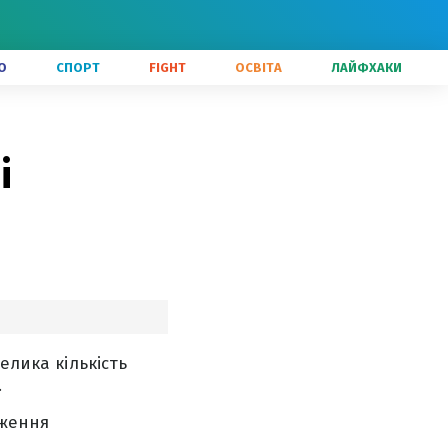
О
СПОРТ
FIGHT
ОСВІТА
ЛАЙФХАКИ
і
елика кількість
.
аження