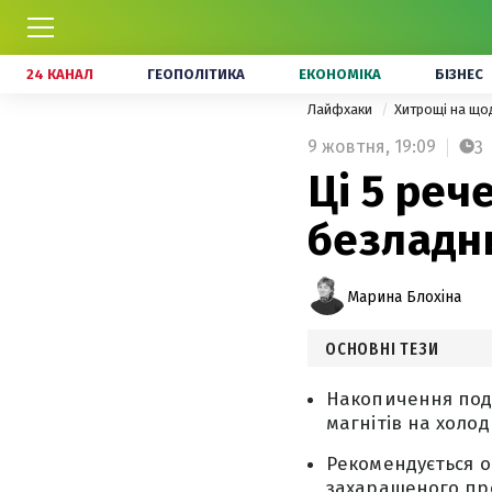
24 КАНАЛ
ГЕОПОЛІТИКА
ЕКОНОМІКА
БІЗНЕС
Лайфхаки
Хитрощі на щ
9 жовтня,
19:09
3
Ці 5 реч
безладни
Марина Блохіна
ОСНОВНІ ТЕЗИ
Накопичення подуш
магнітів на холо
Рекомендується о
захаращеного пр