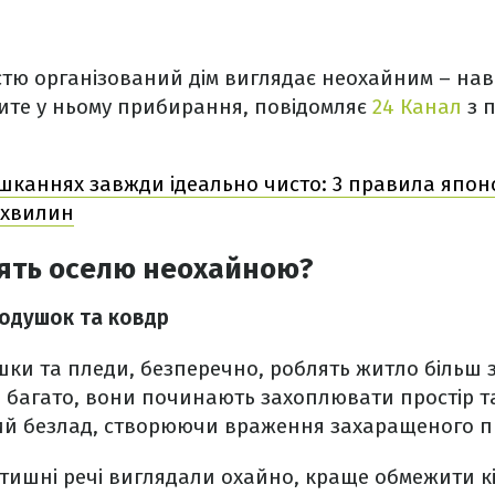
істю організований дім виглядає неохайним – нав
ите у ньому прибирання, повідомляє
24 Канал
з 
ешканнях завжди ідеально чисто: 3 правила япон
 хвилин
лять оселю неохайною?
подушок та ковдр
шки та пледи, безперечно, роблять житло більш 
о багато, вони починають захоплювати простір т
ний безлад, створюючи враження захаращеного п
затишні речі виглядали охайно, краще обмежити к