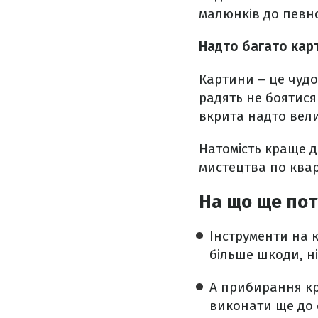
малюнків до певної
Надто багато карт
Картини – це чудо
радять не боятися
вкрита надто вел
Натомість краще д
мистецтва по квар
На що ще пот
Інструменти на 
більше шкоди, ні
А прибирання кр
виконати ще до о