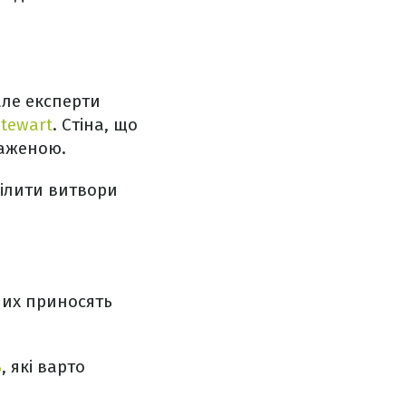
але експерти
tewart
. Стіна, що
таженою.
ділити витвори
 них приносять
ь
, які варто