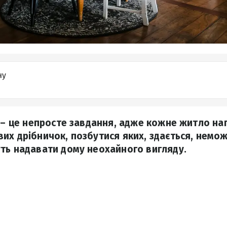
ну
і – це непросте завдання, адже кожне житло н
их дрібничок, позбутися яких, здається, неможл
ть надавати дому неохайного вигляду.