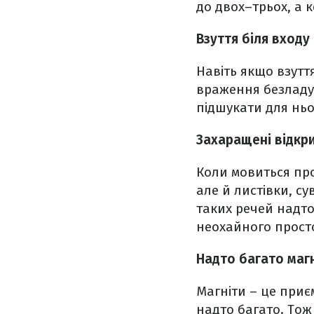
до двох–трьох, а 
Взуття біля входу
Навіть якщо взуття
враження безладу.
підшукати для ньо
Захаращені відкри
Коли мовиться про
але й листівки, су
таких речей надт
неохайного прост
Надто багато маг
Магніти – це приєм
надто багато. Тож