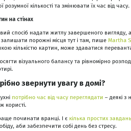
 розумної кількості та змінювати їх час від часу.
ин на стінах
вий спосіб надати житлу завершеного вигляду, 
 залишати порожні місця тут і там, пише
Martha S
икою кількістю картин, може здаватися переван
осягти візуального балансу та рівномірно розпо
тирі.
рібно звернути увагу в домі?
кухні
потрібно час від часу переглядати
– деякі з
ж користі.
аще починати вранці. І є
кілька простих завдан
біду, аби забезпечити собі день без стресу.