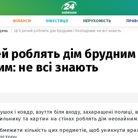
ФІНАНСИ
ІНВЕСТИЦІЇ
НЕРУХОМІСТЬ
ПРАВ
одень
Ці 5 речей роблять дім брудним і безладним: не всі знають
ей роблять дім брудним 
м: не всі знають
ок і ковдр, взуття біля входу, захаращені полиці, в
дильнику та картин на стінах роблять дім неохайним
бмежити кількість цих предметів, щоб уникнути вр
остору.