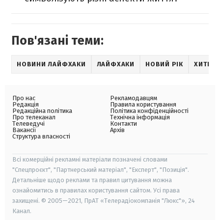
Пов'язані теми:
НОВИНИ ЛАЙФХАКИ
ЛАЙФХАКИ
НОВИЙ РІК
ХИТРО
Про нас
Рекламодавцям
Редакція
Правила користування
Редакційна політика
Політика конфіденційності
Про телеканал
Технічна інформація
Телеведучі
Контакти
Вакансії
Архів
Структура власності
Всі комерційні рекламні матеріали позначені словами
"Спецпроєкт", "Партнерський матеріал", "Експерт", "Позиція".
Детальніше щодо реклами та правил цитування можна
ознайомитись в правилах користування сайтом. Усі права
захищені. © 2005—2021, ПрАТ «Телерадіокомпанія "Люкс"», 24
Канал.