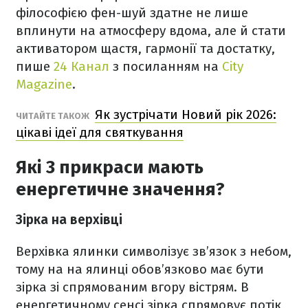
філософією фен-шуй здатне не лише
вплинути на атмосферу вдома, але й стати
активатором щастя, гармонії та достатку,
пише
24 Канал
з посиланням на
City
Magazine
.
Як зустрічати Новий рік 2026:
ЧИТАЙТЕ ТАКОЖ
цікаві ідеї для святкування
Які 3 прикраси мають
енергетичне значення?
Зірка на верхівці
Верхівка ялинки символізує зв’язок з небом,
тому на на ялинці обов’язково має бути
зірка зі спрямованим вгору вістрям. В
енергетичному сенсі зірка спрямовує потік