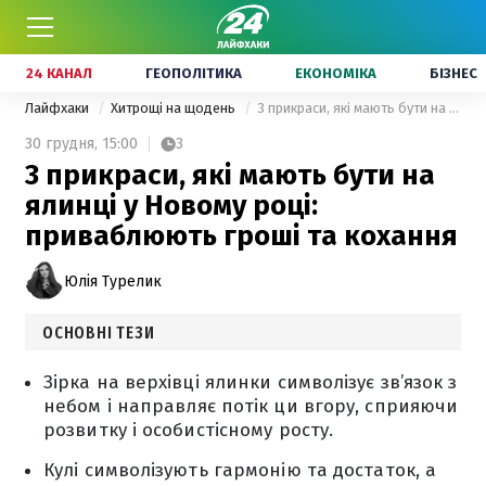
24 КАНАЛ
ГЕОПОЛІТИКА
ЕКОНОМІКА
БІЗНЕС
Лайфхаки
Хитрощі на щодень
3 прикраси, які мають бути на ялинці у Новому році: приваблюють гроші та кохання
30 грудня,
15:00
3
3 прикраси, які мають бути на
ялинці у Новому році:
приваблюють гроші та кохання
Юлія Турелик
ОСНОВНІ ТЕЗИ
Зірка на верхівці ялинки символізує зв’язок з
небом і направляє потік ци вгору, сприяючи
розвитку і особистісному росту.
Кулі символізують гармонію та достаток, а