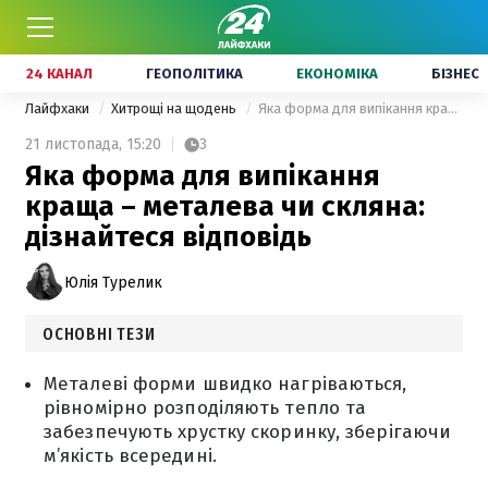
24 КАНАЛ
ГЕОПОЛІТИКА
ЕКОНОМІКА
БІЗНЕС
Лайфхаки
Хитрощі на щодень
Яка форма для випікання краща – металева чи скляна: дізнайтеся відповідь
21 листопада,
15:20
3
Яка форма для випікання
краща – металева чи скляна:
дізнайтеся відповідь
Юлія Турелик
ОСНОВНІ ТЕЗИ
Металеві форми швидко нагріваються,
рівномірно розподіляють тепло та
забезпечують хрустку скоринку, зберігаючи
м’якість всередині.