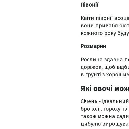
Півонії
Квіти півонії асоц
вони приваблюють 
кожного року буду
Розмарин
Рослина здавна пов
доріжок, щоб відб
в ґрунті з хороши
Які овочі мож
Січень - ідеальни
броколі, гороху 
також можна садит
цибулю вирощуват