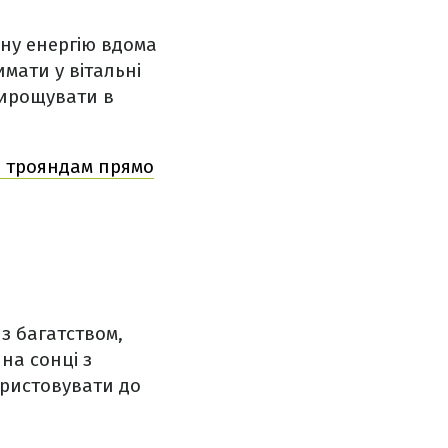
вну енергію вдома
имати у вітальні
 вирощувати в
н трояндам прямо
з багатством,
на сонці з
ористовувати до