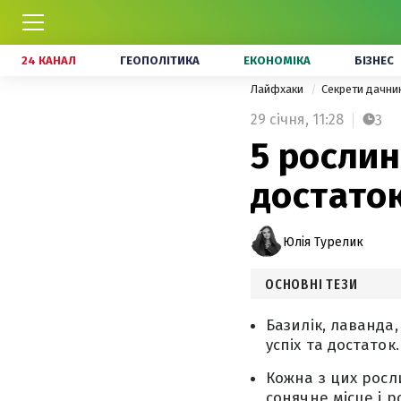
24 КАНАЛ
ГЕОПОЛІТИКА
ЕКОНОМІКА
БІЗНЕС
Лайфхаки
Секрети дачни
29 січня,
11:28
3
5 рослин
достаток
Юлія Турелик
ОСНОВНІ ТЕЗИ
Базилік, лаванда
успіх та достаток.
Кожна з цих росл
сонячне місце і 