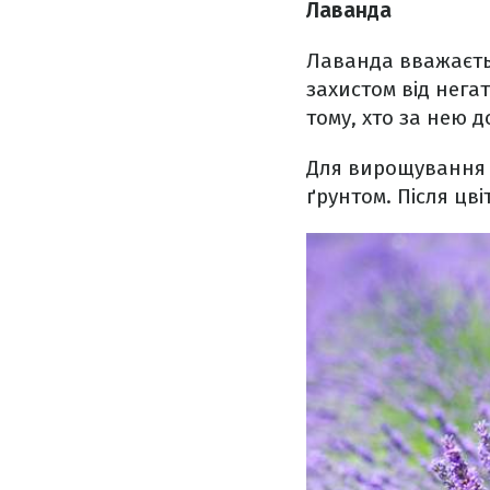
Лаванда
Лаванда вважаєтьс
захистом від нега
тому, хто за нею д
Для вирощування 
ґрунтом. Після цві