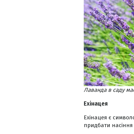
Лаванда в саду ма
Ехінацея
Ехінацея є символо
придбати насіння 