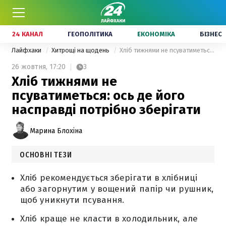
24 КАНАЛ
ГЕОПОЛІТИКА
ЕКОНОМІКА
БІЗНЕС
Лайфхаки
Хитрощі на щодень
Хліб тижнями не псуватиметься: ось де його насправді потрібно зберігати
26 жовтня,
17:20
3
Хліб тижнями не
псуватиметься: ось де його
насправді потрібно зберігати
Марина Блохіна
ОСНОВНІ ТЕЗИ
Хліб рекомендується зберігати в хлібниці
або загорнутим у вощений папір чи рушник,
щоб уникнути псування.
Хліб краще не класти в холодильник, але