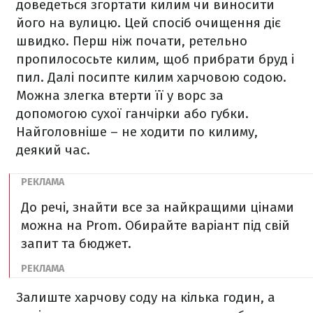
доведеться згортати килим чи виносити
його на вулицю. Цей спосіб очищення діє
швидко. Перш ніж почати, ретельно
пропилососьте килим, щоб прибрати бруд і
пил. Далі посипте килим харчовою содою.
Можна злегка втерти її у ворс за
допомогою сухої ганчірки або губки.
Найголовніше – не ходити по килиму,
деякий час.
До речі, знайти все за найкращими цінами
можна на Prom. Обирайте варіант під свій
запит та бюджет.
Залиште харчову соду на кілька годин, а