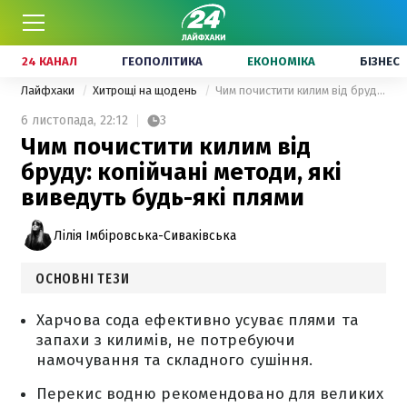
24 КАНАЛ
ГЕОПОЛІТИКА
ЕКОНОМІКА
БІЗНЕС
Лайфхаки
Хитрощі на щодень
Чим почистити килим від бруду: копійчані методи, які виведуть будь-які плями
6 листопада,
22:12
3
Чим почистити килим від
бруду: копійчані методи, які
виведуть будь-які плями
Лілія Імбіровська-Сиваківська
ОСНОВНІ ТЕЗИ
Харчова сода ефективно усуває плями та
запахи з килимів, не потребуючи
намочування та складного сушіння.
Перекис водню рекомендовано для великих