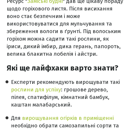
Ресурс "
Заміські будні
" дав ще цікаву пораду
щодо горіхового листя. Після висихання
воно стає безпечним і може
використовуватися для мульчування та
збереження вологи в ґрунті. Під волоським
горіхом можна садити такі рослини, як
іриси, дикий імбир, дика герань, папороть,
велика блакитна лобелія і айстри.
Які ще лайфхаки варто знати?
Експерти рекомендують вирощувати такі
рослини для успіху
: грошове дерево,
пілея, спатифілум, кімнатний бамбук,
каштан малабарський.
Для
вирощування огірків в приміщенні
необхідно обрати самозапильні сорти та