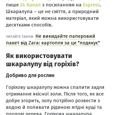
пише
24 Канал
з посиланням на
Express
.
Шкаралупа – це не сміття, а природний
матеріал, який можна використовувати
десятками способів.
Не викидайте паперовий
ЧИТАЙТЕ ТАКОЖ
пакет від Zara: картопля за це "подякує"
Як використовувати
шкаралупу від горіхів?
Добриво для рослин
Горіхову шкаралупу можна спалити задля
отримання якісної золи. Після того, як все
добре згорить, золу потрібно розвести з
водою й поливати рідиною ягідні кущі та
плодові дерева. Горіхова шкаралупа