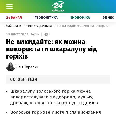
24 КАНАЛ
ГЕОПОЛІТИКА
ЕКОНОМІКА
БІЗНЕС
Лайфхаки
Секрети дачника
Не викидайте: як можна використати шкаралупу від горіхів
10 листопада,
14:16
3
Не викидайте: як можна
використати шкаралупу від
горіхів
Юлія Турелик
ОСНОВНІ ТЕЗИ
Шкаралупу волоського горіха можна
використовувати як добриво, мульчу,
дренаж, паливо та захист від шкідників.
Волоське горіхове листя після висихання