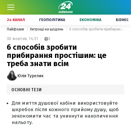
24 КАНАЛ
ГЕОПОЛІТИКА
ЕКОНОМІКА
БІЗНЕС
Лайфхаки
Хитрощі на щодень
6 способів зробити прибирання простішим: це треба знати всім
30 жовтня,
14:31
3
6 способів зробити
прибирання простішим: це
треба знати всім
Юлія Турелик
ОСНОВНІ ТЕЗИ
Для миття душової кабіни використовуйте
шкребок після кожного прийому душу, щоб
зекономити час та уникнути накопичення
нальоту.