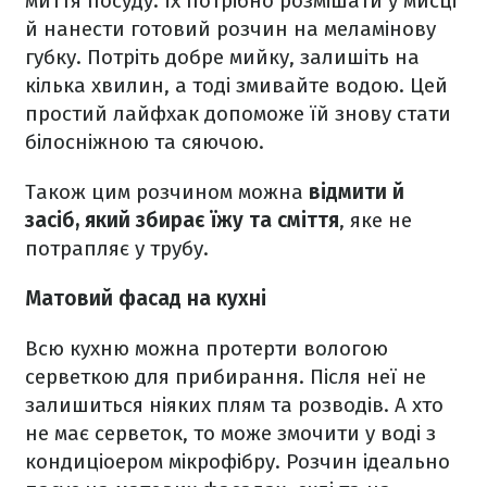
миття посуду. Їх потрібно розмішати у мисці
й нанести готовий розчин на меламінову
губку. Потріть добре мийку, залишіть на
кілька хвилин, а тоді змивайте водою. Цей
простий лайфхак допоможе їй знову стати
білосніжною та сяючою.
Також цим розчином можна
відмити й
засіб, який збирає їжу та сміття
, яке не
потрапляє у трубу.
Матовий фасад на кухні
Всю кухню можна протерти вологою
серветкою для прибирання. Після неї не
залишиться ніяких плям та розводів. А хто
не має серветок, то може змочити у воді з
кондиціоером мікрофібру. Розчин ідеально