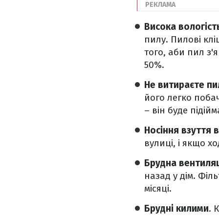
Висока вологіст
пилу. Пилові клі
того, аби пил з'
50%.
Не витираєте пи
його легко поба
– він буде підій
Носіння взуття 
вулиці, і якщо 
Брудна вентиля
назад у дім. Філ
місяці.
Брудні килими
. 