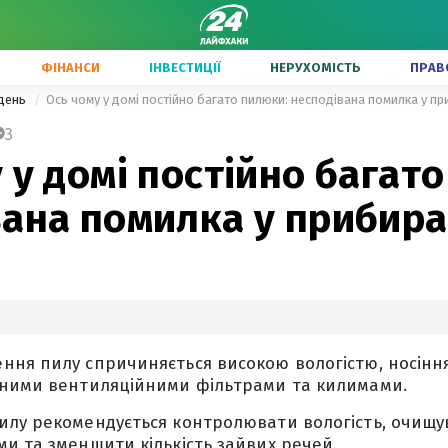
ФІНАНСИ
ІНВЕСТИЦІЇ
НЕРУХОМІСТЬ
ПРАВ
одень
Ось чому у домі постійно багато пилюки: несподівана помилка у пр
3
 у домі постійно багат
вана помилка у прибира
ня пилу спричиняється високою вологістю, носіння
дними вентиляційними фільтрами та килимами.
лу рекомендується контролювати вологість, очищу
и та зменшити кількість зайвих речей.