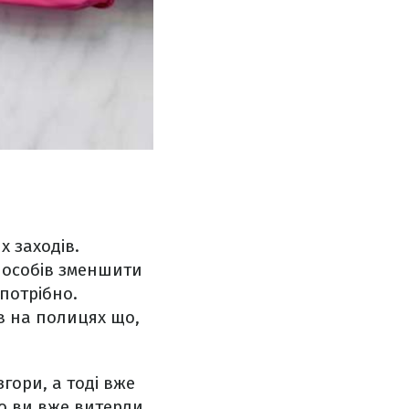
 заходів.
пособів зменшити
 потрібно.
в на полицях що,
гори, а тоді вже
що ви вже витерли.