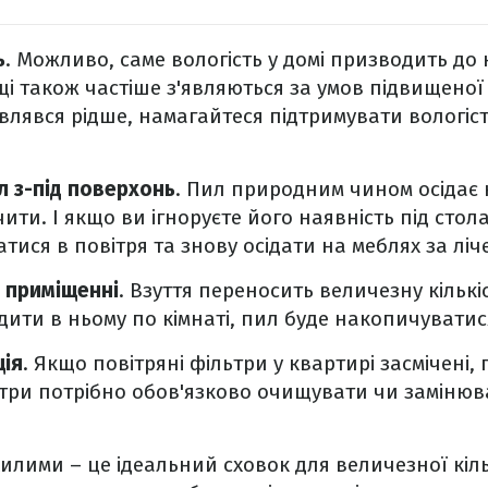
ь
. Можливо, саме вологість у домі призводить д
щі також частіше з'являються за умов підвищеної 
являвся рідше, намагайтеся підтримувати вологість
л з-під поверхонь
. Пил природним чином осідає н
чити. І якщо ви ігноруєте його наявність під ст
матися в повітря та знову осідати на меблях за ліч
в приміщенні
. Взуття переносить величезну кількі
ходити в ньому по кімнаті, пил буде накопичуват
ція
. Якщо повітряні фільтри у квартирі засмічені
ьтри потрібно обов'язково очищувати чи замінюва
Килими – це ідеальний сховок для величезної кіл