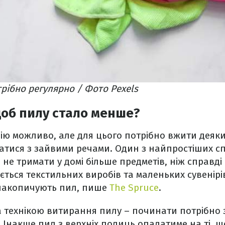
рібно регулярно / Фото Pexels
об пилу стало менше?
ю можливо, але для цього потрібно вжити деяких
атися з зайвими речами. Один з найпростіших с
е не тримати у домі більше предметів, ніж справді
ється текстильних виробів та маленьких сувенірі
 накопичують пил, пише
The Spruce
.
а технікою витирання пилу – починати потрібно з
 Інакше пил з верхніх полиць опадатиме на ті, 