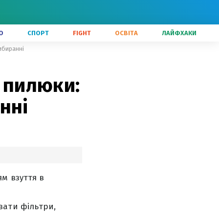
О
СПОРТ
FIGHT
ОСВІТА
ЛАЙФХАКИ
ибиранні
о пилюки:
нні
м взуття в
вати фільтри,