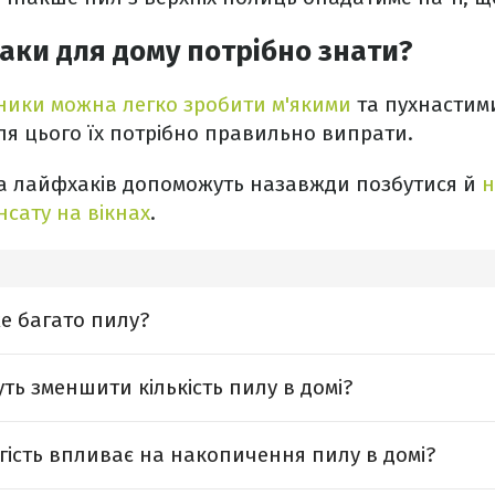
аки для дому потрібно знати?
ники можна легко зробити м'якими
та пухнастими
Для цього їх потрібно правильно випрати.
ька лайфхаків допоможуть назавжди позбутися й
н
сату на вікнах
.
же багато пилу?
ть зменшити кількість пилу в домі?
гість впливає на накопичення пилу в домі?