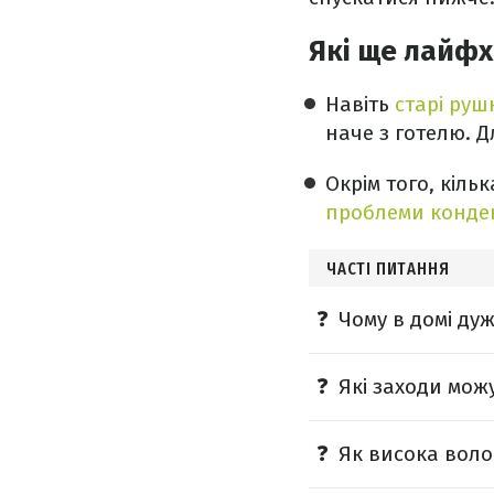
Які ще лайфх
Навіть
старі руш
наче з готелю. 
Окрім того, кіл
проблеми конден
ЧАСТІ ПИТАННЯ
Чому в домі ду
Які заходи можу
Як висока воло