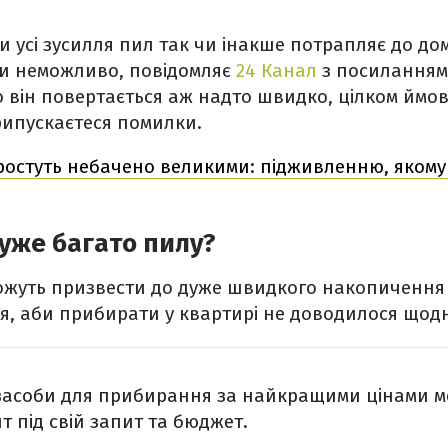
и усі зусилля пил так чи інакше потрапляє до дом
и неможливо, повідомляє
24 Канал
з посилання
що він повертається аж надто швидко, цілком ймов
ипускаєтеся помилки.
остуть небачено великими: підживленню, якому
дуже багато пилу?
ожуть призвести до дуже швидкого накопичення п
я, аби прибирати у квартирі не доводилося щод
 засоби для прибирання за найкращими цінами 
т під свій запит та бюджет.