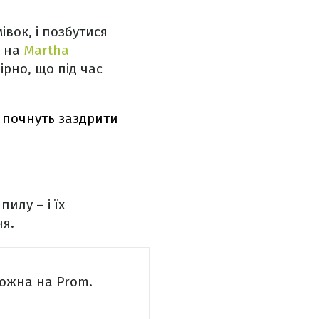
івок, і позбутися
м на
Martha
ірно, що під час
 почнуть заздрити
илу – і їх
ня.
можна на Prom.