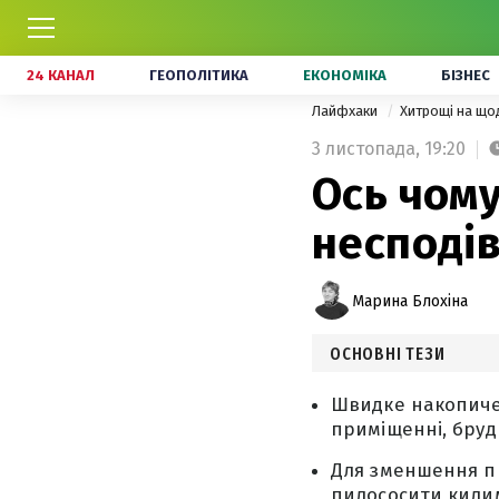
24 КАНАЛ
ГЕОПОЛІТИКА
ЕКОНОМІКА
БІЗНЕС
Лайфхаки
Хитрощі на щ
3 листопада,
19:20
Ось чому
несподі
Марина Блохіна
ОСНОВНІ ТЕЗИ
Швидке накопичен
приміщенні, бру
Для зменшення пи
пилососити килим