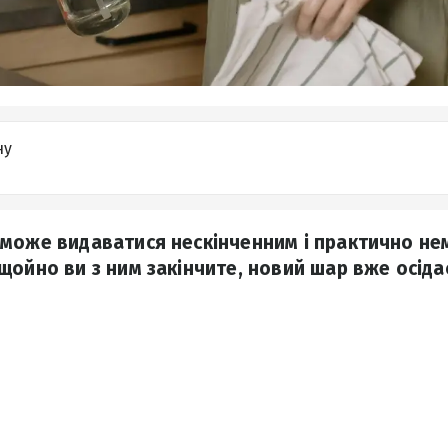
ну
 може видаватися нескінченним і практично н
ойно ви з ним закінчите, новий шар вже осідає