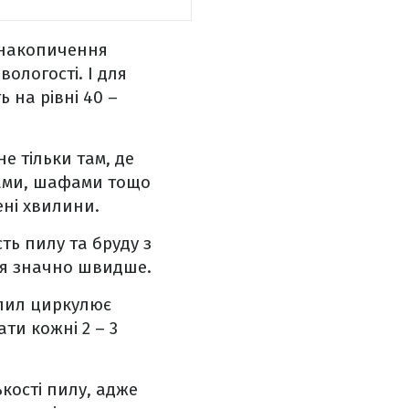
о накопичення
вологості. І для
 на рівні 40 –
е тільки там, де
олами, шафами тощо
ені хвилини.
сть пилу та бруду з
ися значно швидше.
, пил циркулює
ти кожні 2 – 3
ькості пилу, адже