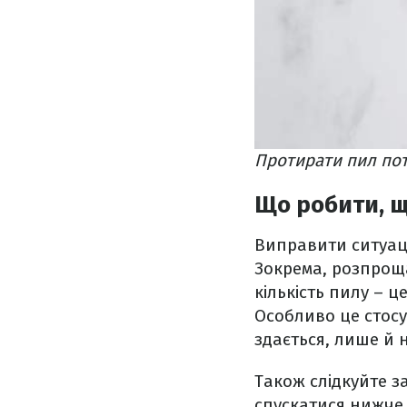
Протирати пил пот
Що робити, щ
Виправити ситуаці
Зокрема, розпрощ
кількість пилу – ц
Особливо це стосу
здається, лише й
Також слідкуйте з
спускатися нижче.