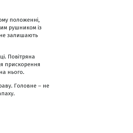
ому положенні,
хим рушником із
 не залишають
ці. Повітряна
ля прискорення
на нього.
раву. Головне – не
апаху.