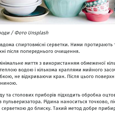
води / Фото Unsplash
вдома спиртовмісні серветки. Ними протирають т
хні після попереднього очищення.
мінімальне миття з використанням обмеженої кіль
теплою водою і кількома краплями мийного засо
убкою, не відкриваючи кран. Після цього поверх
аниною.
ду та столових приборів підходить обробка оцт
пульверизатора. Рідина наноситься точково, пі
серветкою до блиску. Такий метод добре прибира