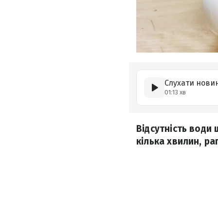
Слухати нови
01:13 хв
Відсутність води
кілька хвилин, ра