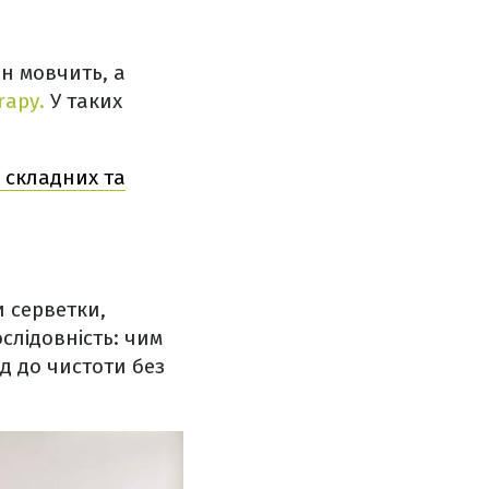
н мовчить, а
rapy.
У таких
а складних та
 серветки,
слідовність: чим
д до чистоти без