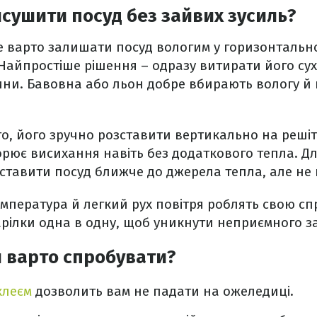
сушити посуд без зайвих зусиль?
е варто залишати посуд вологим у горизонтальн
Найпростіше рішення – одразу витирати його су
ини. Бавовна або льон добре вбирають вологу й
о, його зручно розставити вертикально на решіт
орює висихання навіть без додаткового тепла. Д
ставити посуд ближче до джерела тепла, але не 
емпература й легкий рух повітря роблять свою сп
арілки одна в одну, щоб уникнути неприємного з
и варто спробувати?
клеєм
дозволить вам не падати на ожеледиці.