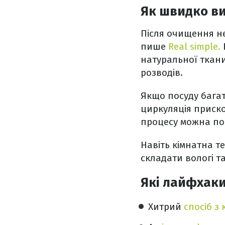
Як швидко ви
Після очищення н
пише
Real simple.
натуральної ткан
розводів.
Якщо посуду багат
циркуляція приск
процесу можна по
Навіть кімнатна т
складати вологі т
Які лайфхак
Хитрий
спосіб з 