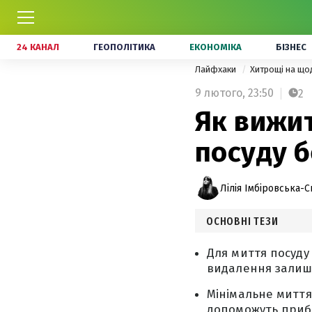
24 КАНАЛ
ГЕОПОЛІТИКА
ЕКОНОМІКА
БІЗНЕС
Лайфхаки
Хитрощі на щ
9 лютого,
23:50
2
Як вижит
посуду б
Лілія Імбіровська-С
ОСНОВНІ ТЕЗИ
Для миття посуду
видалення залишк
Мінімальне миття
допоможуть прибр