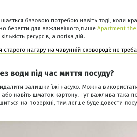
шається базовою потребою навіть тоді, коли кра
бно берегти для важливішого,пише
Аpartment the
кількість ресурсів, а логіка дій.
я старого нагару на чавунній сковороді: не треб
без води під час миття посуду?
видалити залишки їжі насухо. Можна використати
або навіть шматок картону. Тут важлива така по
иться на поверхні, тим легше буде довести посу