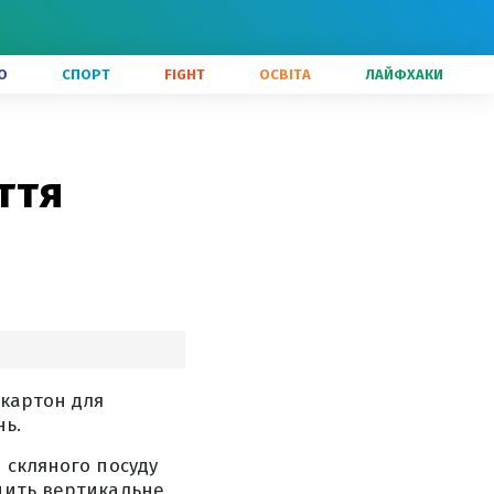
О
СПОРТ
FIGHT
ОСВІТА
ЛАЙФХАКИ
ття
 картон для
нь.
 скляного посуду
чить вертикальне