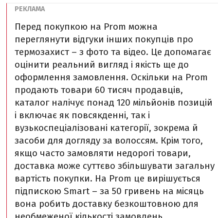
Перед покупкою на Prom можна
переглянути відгуки інших покупців про
термозахист – з фото та відео. Це допомагає
оцінити реальний вигляд і якість ще до
оформлення замовлення. Оскільки на Prom
продають товари 60 тисяч продавців,
каталог налічує понад 120 мільйонів позицій
і включає як повсякденні, так і
вузькоспеціалізовані категорії, зокрема й
засоби для догляду за волоссям. Крім того,
якщо часто замовляти недорогі товари,
доставка може суттєво збільшувати загальну
вартість покупки. На Prom це вирішується
підпискою Smart – за 50 гривень на місяць
вона робить доставку безкоштовною для
необмеженої кількості замовлень.