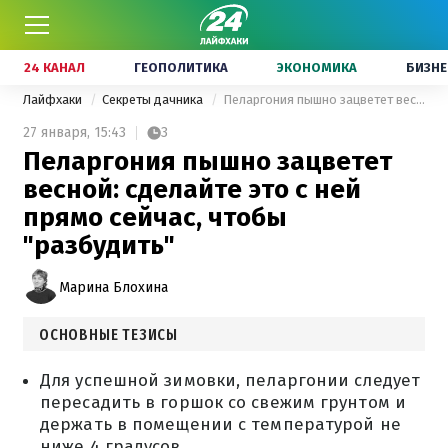
24 КАНАЛ
ГЕОПОЛИТИКА
ЭКОНОМИКА
БИЗНЕ
Лайфхаки
Секреты дачника
Пеларгония пышно зацветет весной: сделайте это с ней прямо сейчас, чтобы "разбудить"
27 января,
15:43
3
Пеларгония пышно зацветет
весной: сделайте это с ней
прямо сейчас, чтобы
"разбудить"
Марина Блохина
ОСНОВНЫЕ ТЕЗИСЫ
Для успешной зимовки, пеларгонии следует
пересадить в горшок со свежим грунтом и
держать в помещении с температурой не
ниже 4 градусов.