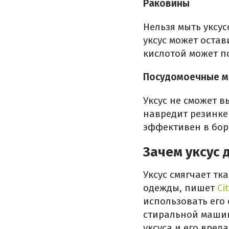
Раковины
Нельзя мыть уксу
уксус может остав
кислотой может п
Посудомоечные 
Уксус не сможет 
навредит резинке 
эффективен в бор
Зачем уксус 
Уксус смягчает тк
одежды, пишет
Ci
использовать его
стиральной машин
уксуса и его вреда