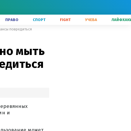
ПРАВО
СПОРТ
FIGHT
УЧЕБА
ЛАЙФХАК
шансы повредиться
но мыть
редиться
 деревянных
ин и
ользование может