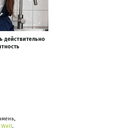
ь действительно
ятность
амень,
 Well
.