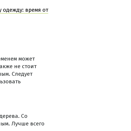
 одежду: время от
ременем может
акже не стоит
ным. Следует
льзовать
дерева. Со
лым. Лучше всего