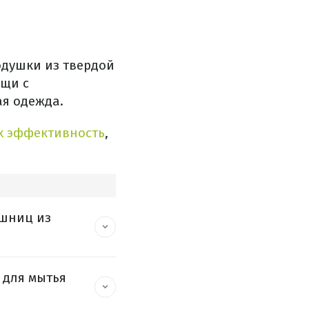
одушки из твердой
ещи с
ая одежда.
х эффективность
,
ешниц из
 для мытья