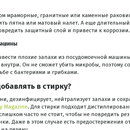
сом мраморные, гранитные или каменные ракови
ить пятна или матовый налет. А еще длительный
овредить защитный слой и привести к коррозии.
машины
вывести плохие запахи из посудомоечной машины
внутри. Он не сможет убить микробы, поэтому с
ьбе с бактериями и грибками.
добавлять в стирку?
ани, дезинфицирует, нейтрализует запахи и сохр
ty Magazine
. Для стирки подходит дистиллирован
 слишком часто не стоит, чтобы не повредить ре
ки. Даже в этом случае есть предостережения о
 на резину.