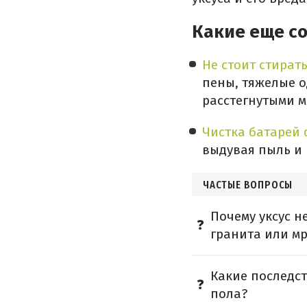
Какие еще с
Не стоит стират
пены, тяжелые о
расстегнутыми м
Чистка батарей 
выдувая пыль и 
ЧАСТЫЕ ВОПРОСЫ
Почему уксус н
гранита или м
Какие последст
пола?