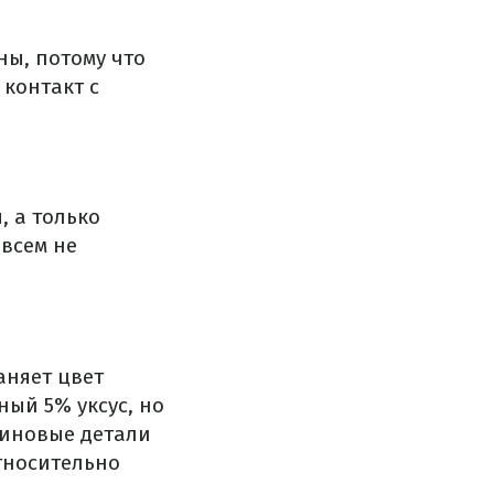
ны, потому что
 контакт с
, а только
овсем не
аняет цвет
ный 5% уксус, но
зиновые детали
тносительно