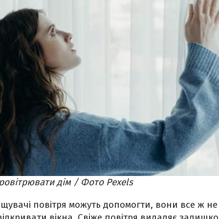
ровітрювати дім / Фото Pexels
ищувачі повітря можуть допомогти, вони все ж не 
 відкривати вікна. Свіже повітря видаляє залишко