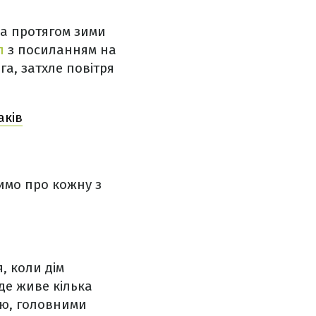
ма протягом зими
л
з посиланням на
га, затхле повітря
аків
римо про кожну з
, коли дім
де живе кілька
ою, головними