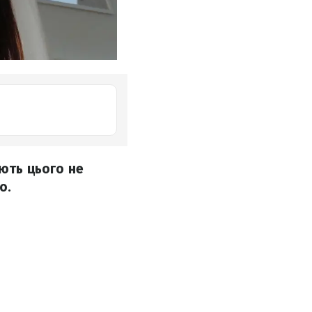
іють цього не
о.