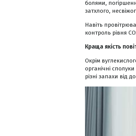
болями, погіршення
затхлого, несвіжо
Навіть провітрюва
контроль рівня CO
Краща якість пові
Окрім вуглекислого
органічні сполуки
різні запахи від 