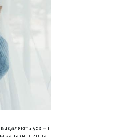
видаляють усе – і
ві запахи, пил та