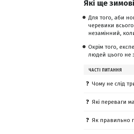
Які ще зимов
Для того, аби но
черевики всьог
незамінний, кол
Окрім того, експ
людей цього не 
ЧАСТІ ПИТАННЯ
Чому не слід т
Які переваги ма
Як правильно п