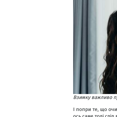
Взимку важливо п
І попри те, що оч
ось саме тоді слід