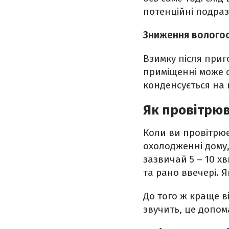
потенційні подра
Зниження вологос
Взимку після приг
приміщенні може с
конденсується на в
Як провітрю
Коли ви провітрює
охолодженні дому, 
зазвичай 5 – 10 х
та рано ввечері. 
До того ж краще в
звучить, це допом