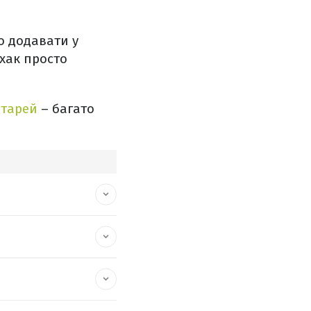
о додавати у
хак просто
атарей
– багато