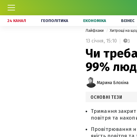
24 КАНАЛ
ГЕОПОЛІТИКА
ЕКОНОМІКА
БІЗНЕС
Лайфхаки
Хитрощі на щ
13 січня,
15:10
3
Чи треба
99% люд
Марина Блохіна
ОСНОВНІ ТЕЗИ
Тримання закрити
повітря та накоп
Провітрювання на
якість повітря та