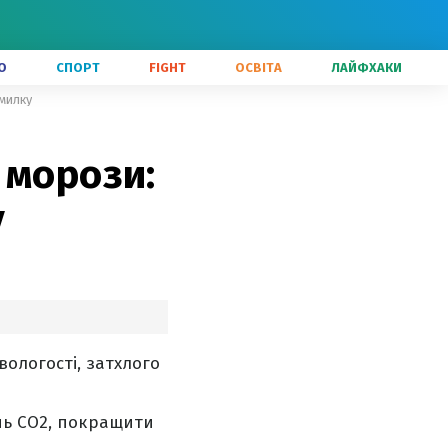
О
СПОРТ
FIGHT
ОСВІТА
ЛАЙФХАКИ
милку
 морози:
у
ологості, затхлого
нь CO2, покращити