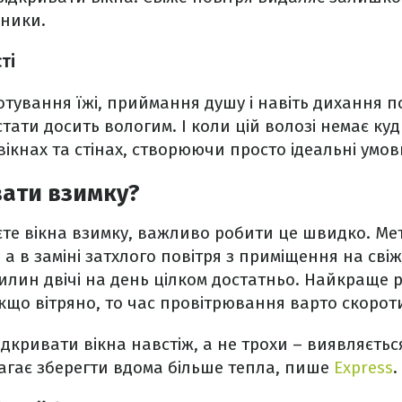
зники.
ті
отування їжі, приймання душу і навіть дихання п
тати досить вологим. І коли цій волозі немає куд
ікнах та стінах, створюючи просто ідеальні умови
вати взимку?
те вікна взимку, важливо робити це швидко. Мет
а в заміні затхлого повітря з приміщення на свіже
вилин двічі на день цілком достатньо. Найкраще 
Якщо вітряно, то час провітрювання варто скорот
ідкривати вікна навстіж, а не трохи – виявляєтьс
агає зберегти вдома більше тепла, пише
Express
.