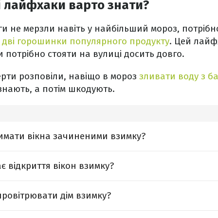
і лайфхаки варто знати?
ги не мерзли навіть у найбільший мороз, потрібн
о
дві горошинки популярного продукту
. Цей лайф
и потрібно стояти на вулиці досить довго.
ерти розповіли, навіщо в мороз
зливати воду з б
знають, а потім шкодують.
римати вікна зачиненими взимку?
є відкриття вікон взимку?
ровітрювати дім взимку?