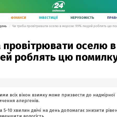
ФІНАНСИ
ІНВЕСТИЦІЇ
НЕРУХОМІСТЬ
ПРАВ
одень
Чи треба провітрювати оселю в морози: 99% людей роблять цю по
 провітрювати оселю в
ей роблять цю помилк
ми всіх вікон взимку може призвести до надмірної в
ичення алергенів.
 5-10 хвилин двічі на день допомагає знизити ріве
 зменшити вологість.