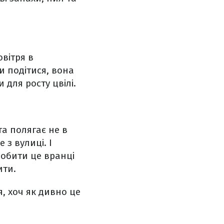
овітря в
и подітися, вона
 для росту цвілі.
а полягає не в
 з вулиці. І
робити це вранці
ити.
я, хоч як дивно це