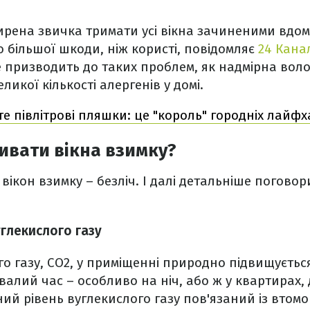
ирена звичка тримати усі вікна зачиненими вдо
 більшої шкоди, ніж користі, повідомляє
24 Кана
е призводить до таких проблем, як надмірна воло
ликої кількості алергенів у домі.
е півлітрові пляшки: це "король" городніх лайфх
ивати вікна взимку?
 вікон взимку – безліч. І далі детальніше погово
глекислого газу
го газу, CO2, у приміщенні природно підвищується
алий час – особливо на ніч, або ж у квартирах, 
ий рівень вуглекислого газу пов'язаний із втом