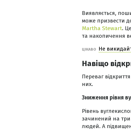
Виявляється, пош
може призвести до
Martha Stewart
. Ц
та накопичення ве
Не викидайт
ЦІКАВО
Навіщо відкр
Переваг відкриття
них.
Зниження рівня ву
Рівень вуглекисло
зачинений на трив
людей. А підвищен