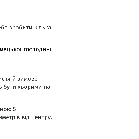
еба зробити кілька
імецької господині
стя й зимове
ть бути хворими на
иною 5
метрів від центру.