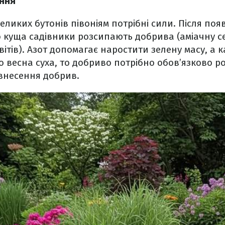
ння
ликих бутонів півоніям потрібні сили. Після по
 куща садівники розсипають добрива (аміачну се
вітів). Азот допомагає наростити зелену масу, а к
що весна суха, то добриво потрібно обов’язково р
внесення добрив.