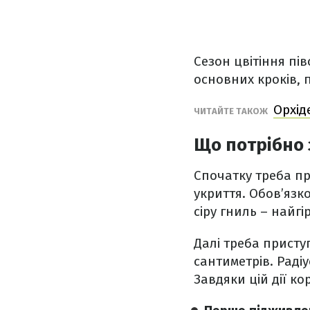
Сезон цвітіння пі
основних кроків,
Орхід
ЧИТАЙТЕ ТАКОЖ
Що потрібно 
Спочатку треба п
укриття. Обов’язк
сіру гниль – найгі
Далі треба прист
сантиметрів. Раді
Завдяки цій дії к