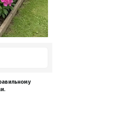
правильному
и.