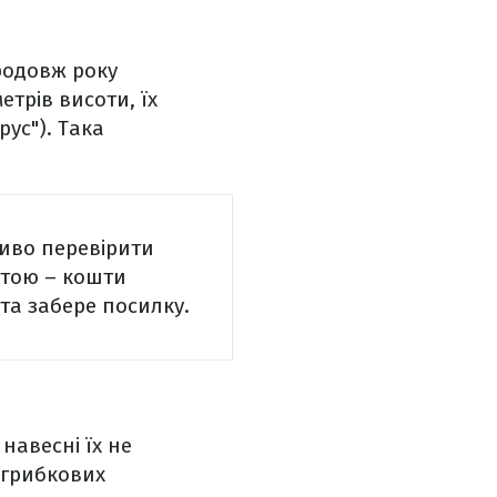
родовж року
етрів висоти, їх
ус"). Така
ливо перевірити
атою – кошти
та забере посилку.
навесні їх не
 грибкових