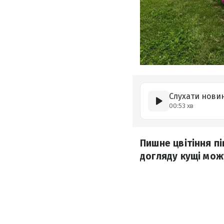
Слухати нови
00:53 хв
Пишне цвітіння п
догляду кущі можу