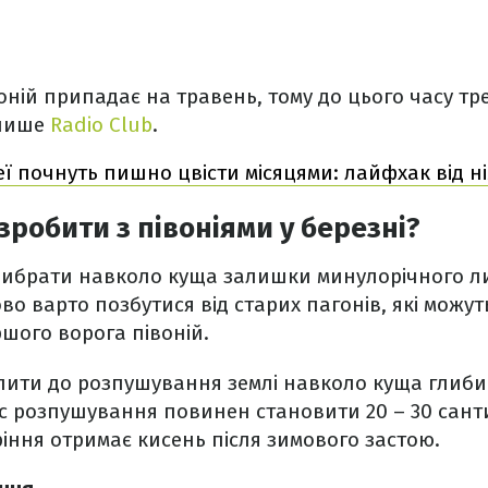
воній припадає на травень, тому до цього часу тр
 пише
Radio Club
.
еї почнуть пишно цвісти місяцями: лайфхак від н
зробити з півоніями у березні?
рибрати навколо куща залишки минулорічного ли
ово варто позбутися від старих пагонів, які можу
ршого ворога півоній.
упити до розпушування землі навколо куща глиб
ус розпушування повинен становити 20 – 30 санти
оріння отримає кисень після зимового застою.