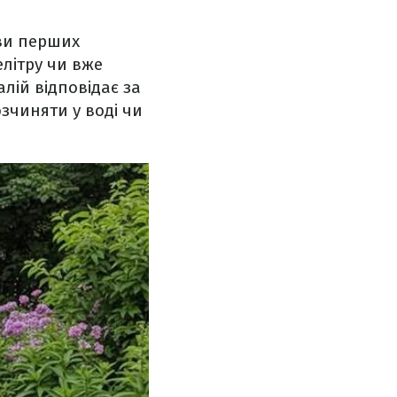
яви перших
літру чи вже
алій відповідає за
озчиняти у воді чи