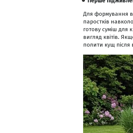
Перше підживле
Для формування ве
паростків навколо
готову суміш для к
вигляд квітів. Як
полити кущ після 