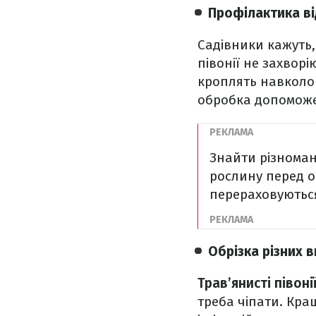
Профілактика в
Садівники кажуть
півонії не захворі
кроплять навколо 
обробка допоможе
Знайти різноман
рослину перед 
перераховуються
Обрізка різних в
Трав’янисті півонії
треба чіпати. Кра