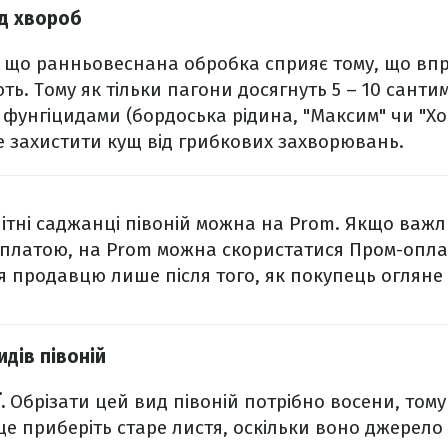
ід хвороб
, що ранньовеснана обробка сприяє тому, що вп
ють. Тому як тільки пагони досягнуть 5 – 10 сантим
фунгіцидами (бордоська рідина, "Максим" чи "Хор
 захистити кущ від грибкових захворювань.
ітні саджанці півоній можна на Prom. Якщо важ
оплатою, на Prom можна скористатися Пром-опл
 продавцю лише після того, як покупець огляне 
идів півоній
.
Обрізати цей вид півоній потрібно восени, тому 
ще приберіть старе листя, оскільки воно джерело