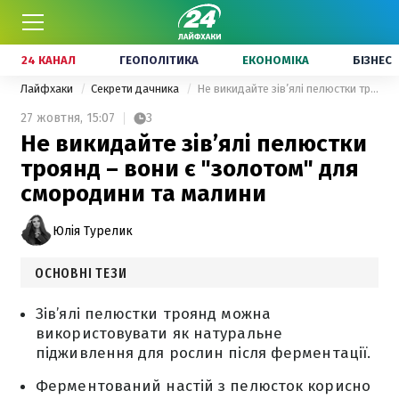
24 КАНАЛ
ГЕОПОЛІТИКА
ЕКОНОМІКА
БІЗНЕС
Лайфхаки
Секрети дачника
Не викидайте зів’ялі пелюстки троянд – вони є "золотом" для смородини та малини
27 жовтня,
15:07
3
Не викидайте зів’ялі пелюстки
троянд – вони є "золотом" для
смородини та малини
Юлія Турелик
ОСНОВНІ ТЕЗИ
Зів’ялі пелюстки троянд можна
використовувати як натуральне
підживлення для рослин після ферментації.
Ферментований настій з пелюсток корисно