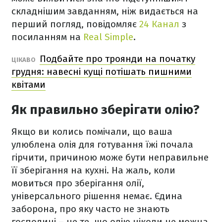
складнішим завданням, ніж видається на
перший погляд, повідомляє
24 Канал
з
посиланням на
Real Simple
.
Подбайте про троянди на початку
ЦІКАВО
грудня: навесні кущі потішать пишними
квітами
Як правильно зберігати олію?
Якщо ви колись помічали, що ваша
улюблена олія для готування їжі почала
гірчити, причиною може бути неправильне
її зберігання на кухні. На жаль, коли
мовиться про зберігання олії,
універсального рішення немає. Єдина
заборона, про яку часто не знають
господині – це те, що олію ніколи не можна