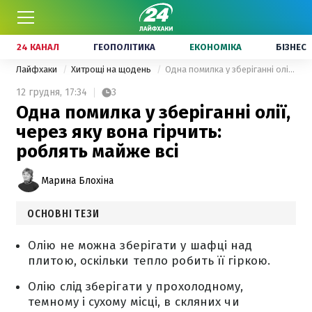
24 КАНАЛ
ГЕОПОЛІТИКА
ЕКОНОМІКА
БІЗНЕС
Лайфхаки
Хитрощі на щодень
Одна помилка у зберіганні олії, через яку вона гірчить: роблять майже всі
12 грудня,
17:34
3
Одна помилка у зберіганні олії,
через яку вона гірчить:
роблять майже всі
Марина Блохіна
ОСНОВНІ ТЕЗИ
Олію не можна зберігати у шафці над
плитою, оскільки тепло робить її гіркою.
Олію слід зберігати у прохолодному,
темному і сухому місці, в скляних чи