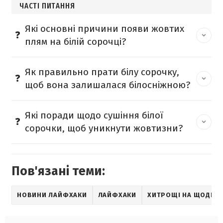
ЧАСТІ ПИТАННЯ
Які основні причини появи жовтих
плям на білій сорочці?
Як правильно прати білу сорочку,
щоб вона залишалася білосніжною?
Які поради щодо сушіння білої
сорочки, щоб уникнути жовтизни?
Пов'язані теми:
НОВИНИ ЛАЙФХАКИ
ЛАЙФХАКИ
ХИТРОЩІ НА ЩОДЕН