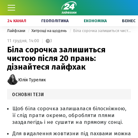
24 КАНАЛ
ГЕОПОЛІТИКА
ЕКОНОМІКА
БІЗНЕС
Лайфхаки
Хитрощі на щодень
Біла сорочка залишиться чистою після 20 прань: дізнайтеся лайфхак
11 грудня,
14:00
3
Біла сорочка залишиться
чистою після 20 прань:
дізнайтеся лайфхак
Юлія Турелик
ОСНОВНІ ТЕЗИ
Щоб біла сорочка залишалася білосніжною,
її слід прати окремо, обробляти плями
заздалегідь і не сушити на прямому сонці.
Для видалення жовтизни під пахвами можна