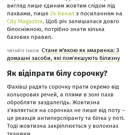
вигляд лише єдиним жовтим слідом під
пахвами, пише
24 Канал
з посиланням на
City Magazine
. Щоб річ залишалася довго
білосніжною, потрібно знати кілька
базових правил.
Стане м'якою як хмаринка: 3
ЧИТАЙТЕ ТАКОЖ
домашні засоби, які пом’якшують білизну
Як відіпрати білу сорочку?
Фахівці радять сорочку прати окремо від
кольорових речей, а плями в зоні пахв
обробляти заздалегідь. Жовтизна
з’являється на сорочках не лише від поту –
це реакція антиперспіранту та білка у поті.
Тоді жовтизна закріплюється у волокнах
тканини.