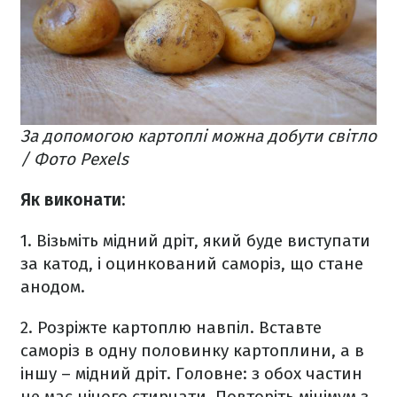
За допомогою картоплі можна добути світло
/ Фото Pexels
Як виконати:
1. Візьміть мідний дріт, який буде виступати
за катод, і оцинкований саморіз, що стане
анодом.
2. Розріжте картоплю навпіл. Вставте
саморіз в одну половинку картоплини, а в
іншу – мідний дріт. Головне: з обох частин
не має нічого стирчати. Повторіть мінімум з