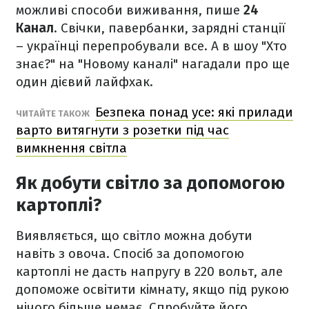
можливі способи виживання, пише
24
Канал
. Свічки, павербанки, зарядні станції
– українці перепробували все. А в шоу "Хто
знає?" на "Новому каналі" нагадали про ще
один дієвий лайфхак.
Безпека понад усе: які прилади
ЧИТАЙТЕ ТАКОЖ
варто витягнути з розетки під час
вимкнення світла
Як добути світло за допомогою
картоплі?
Виявляється, що світло можна добути
навіть з овоча. Спосіб за допомогою
картоплі не дасть напругу в 220 вольт, але
допоможе освітити кімнату, якщо під рукою
нічого більше немає. Спробуйте його