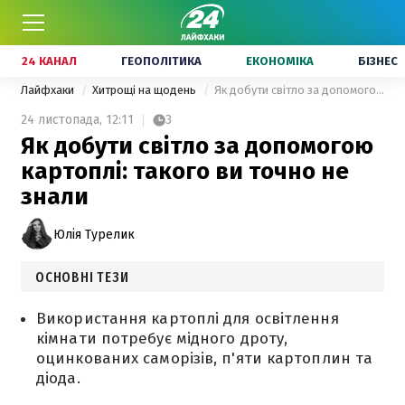
24 КАНАЛ
ГЕОПОЛІТИКА
ЕКОНОМІКА
БІЗНЕС
Лайфхаки
Хитрощі на щодень
Як добути світло за допомогою картоплі: такого ви точно не знали
24 листопада,
12:11
3
Як добути світло за допомогою
картоплі: такого ви точно не
знали
Юлія Турелик
ОСНОВНІ ТЕЗИ
Використання картоплі для освітлення
кімнати потребує мідного дроту,
оцинкованих саморізів, п'яти картоплин та
діода.