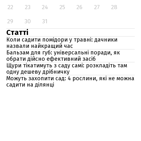
22
23
24
25
26
27
28
29
30
31
Статті
Коли садити помідори у травні: дачники
назвали найкращий час
Бальзам для губ: універсальні поради, як
обрати дійсно ефективний засіб
Щури тікатимуть з саду самі: розкладіть там
одну дешеву дрібничку
Можуть захопити сад: 4 рослини, які не можна
садити на ділянці