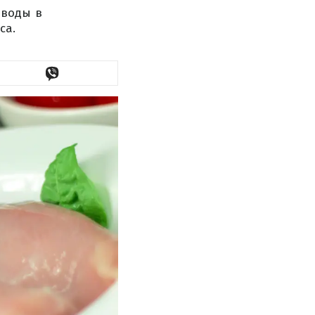
 воды в
са.