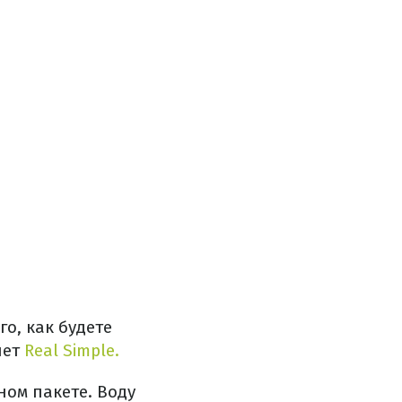
о, как будете
шет
Real Simple.
ном пакете. Воду