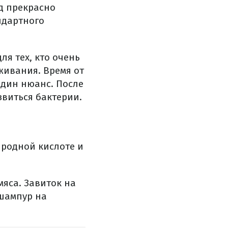
д прекрасно
ндартного
ля тех, кто очень
живания. Время от
один нюанс. После
звиться бактерии.
родной кислоте и
мяса. Завиток на
шампур на