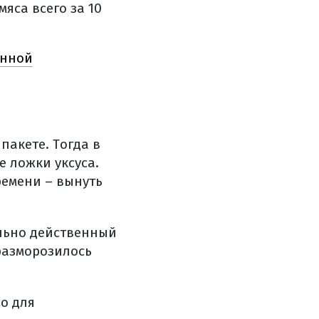
яса всего за 10
янной
пакете. Тогда в
е ложки уксуса.
ремени – вынуть
ельно действенный
разморозилось
со для