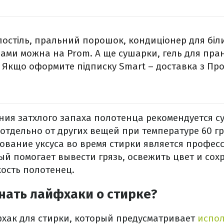
 постіль, пральний порошок, кондиціонер для біл
ми можна на Prom. А ще сушарки, гель для пранн
. Якщо оформите підписку Smart – доставка з Пр
ения затхлого запаха полотенца рекомендуется с
 отдельно от других вещей при температуре 60 г
зование уксуса во время стирки является профе
й помогает вывести грязь, освежить цвет и сох
кость полотенец.
нать лайфхаки о стирке?
хак для стирки, который предусматривает
испо