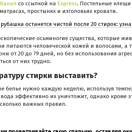
 Канал
со ссылкой на
Express
. Постельные клещи
матрасах, простынях и изголовьях кровати.
 рубашка останется чистой после 20 стирок: узн
оскопические осьминогие существа, которые жив
ни питаются человеческой кожей и волосами, а 
ни от 20 до 79 дней, но без использования агр
ься от них трудно.
ратуру стирки выставить?
ое белье нужно каждую неделю, используя темпе
 вода эффективно их уничтожит, однако кроме эт
сколько важных правил.
ни проветривайте свою спальню, оставляя ок