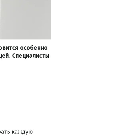
новится особенно
щей. Специалисты
рать каждую