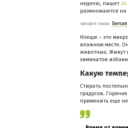
неделю, пишет
24
размножаются на 
Белая
ЧИТАЙТЕ ТАКЖЕ
Клещи – это микр
влажном месте. О
животных. Живут о
химикатов избавит
Какую темпе
Стирать постельн
градусов. Горячая
применить еще не
Время от време