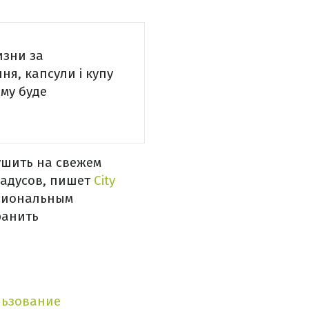
изни за
я, капсули і купу
ому буде
ушить на свежем
радусов, пишет
City
ссиональным
ранить
льзование