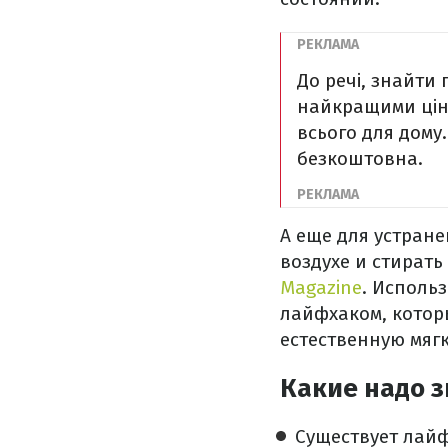
До речі, знайти
найкращими ціна
всього для дому
безкоштовна.
А еще для устран
воздухе и стирать
Magazine
. Исполь
лайфхаком, которы
естественную мяг
Какие надо з
Существует лайф