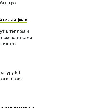
 быстро
айте лайфхак
ут в теплом и
также клетками
ессивных
ратуру 60
ого, стоит
на открытыми и