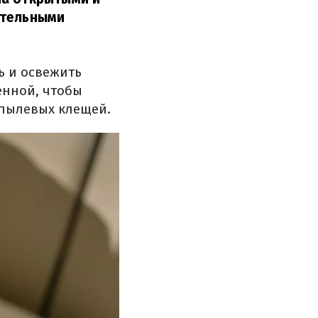
стельными
ь и освежить
енной, чтобы
 пылевых клещей.