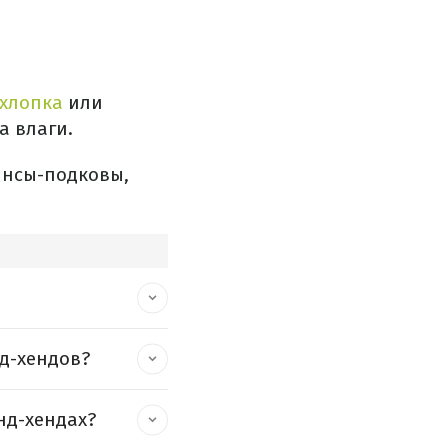
 хлопка
или
а влаги.
инсы-подковы,
д-хендов?
нд-хендах?