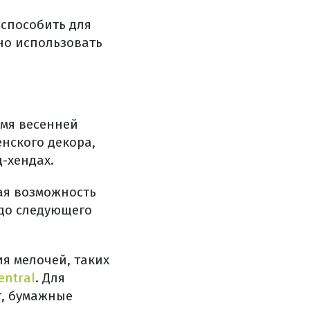
испособить для
но использовать
емя весенней
нского декора,
-хендах.
ная возможность
 до следующего
я мелочей, таких
entral
. Для
т, бумажные