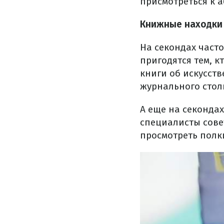
присмотреться к а
Книжные находки
На секондах част
пригодятся тем, к
книги об искусств
журнального стол
А еще на секонда
специалисты сове
просмотреть полки