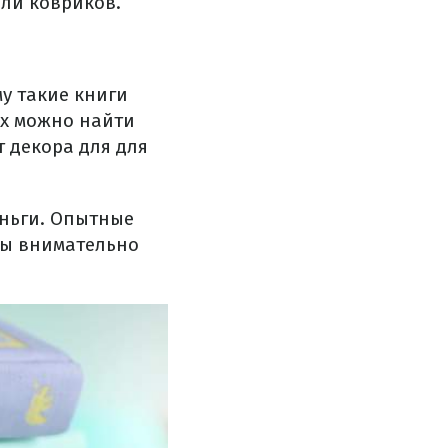
или ковриков.
у такие книги
ах можно найти
т декора для для
еньги. Опытные
бы внимательно