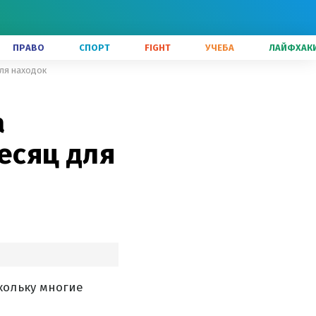
ПРАВО
СПОРТ
FIGHT
УЧЕБА
ЛАЙФХАК
для находок
а
есяц для
кольку многие