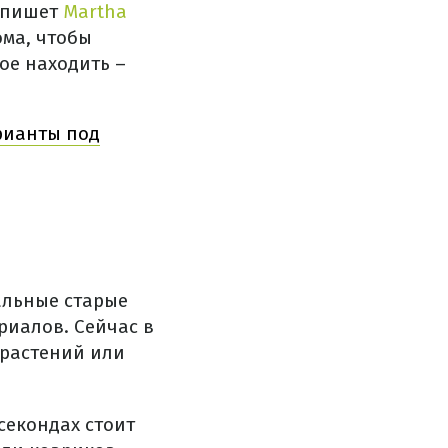
, пишет
Martha
ома, чтобы
ное находить –
рианты под
альные старые
риалов. Сейчас в
 растений или
секондах стоит