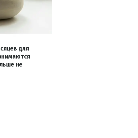
есяцев для
занимаются
ольше не