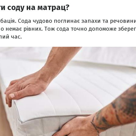
и соду на матрац?
ація. Сода чудово поглинає запахи та речовини
о немає рівних. Тож сода точно допоможе зберегт
лий час.