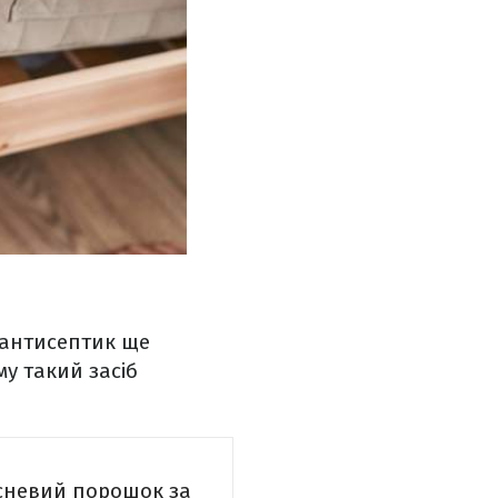
 антисептик ще
му такий засіб
исневий порошок за