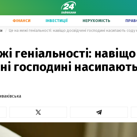
ФІНАНСИ
ІНВЕСТИЦІЇ
НЕРУХОМІСТЬ
ПРАВ
ги
Це на межі геніальності: навіщо досвідчені господині насипають соду
жі геніальності: навіщо
ні господині насипають
иваківська