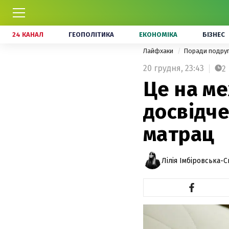
24 КАНАЛ
ГЕОПОЛІТИКА
ЕКОНОМІКА
БІЗНЕС
Лайфхаки
Поради подру
20 грудня,
23:43
2
Це на ме
досвідче
матрац
Лілія Імбіровська-С