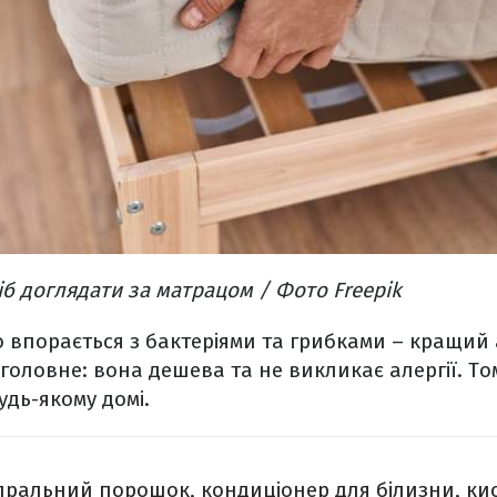
б доглядати за матрацом / Фото Freepik
 впорається з бактеріями та грибками – кращий
 головне: вона дешева та не викликає алергії. То
удь-якому домі.
 пральний порошок, кондиціонер для білизни, к