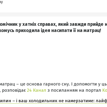
ну
омічник у хатніх справах, який завжди прийде 
омусь приходила ідея насипати її на матрац!
матрац – це основа гарного сну. І допомогти у ц
, розповідає
24 Канал
з посиланням на портал
Ko
вилин – і ваш холодильник не намерзатиме: лайф