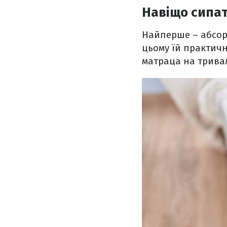
Навіщо сипат
Найперше – абсорб
цьому їй практичн
матраца на трива