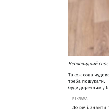
Неочевидний спосі
Також сода чудово
треба пошукати. І
буде доречним у б
До речі, знайти