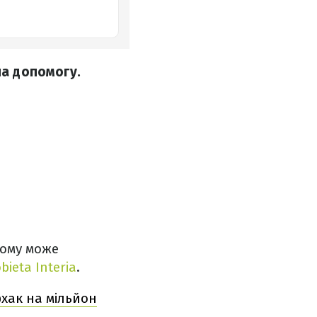
на допомогу.
ьому може
bieta Interia
.
хак на мільйон