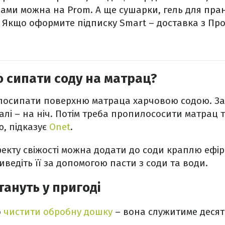
ми можна на Prom. А ще сушарки, гель для пранн
. Якщо оформите підписку Smart – доставка з Пр
 сипати соду на матрац?
 посипати поверхню матраца харчовою содою. З
еалі – на ніч. Потім треба пропилососити матрац 
, підказує
Onet
.
екту свіжості можна додати до соди краплю ефірн
иведіть її за допомогою пасти з соди та води.
тануть у пригоді
о
чистити обробну дошку
– вона служитиме десят