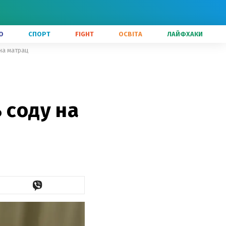
О
СПОРТ
FIGHT
ОСВІТА
ЛАЙФХАКИ
 на матрац
 соду на