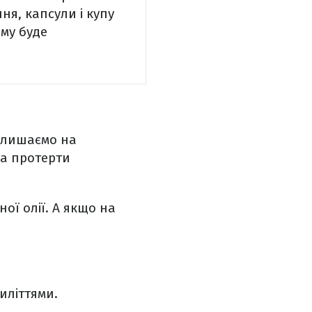
я, капсули і купу
ому буде
алишаємо на
та протерти
ої олії. А якщо на
иліттями.