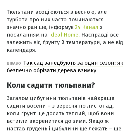
Тюльпани асоціюються з весною, але
турботи про них часто починаються
значно раніше, інформує
24 Канал
з
посиланням на
Ideal Home.
Насправді все
залежить від ґрунту й температури, а не від
календаря.
Так сад занедбують за один сезон: як
ЦІКАВО
безпечно обрізати дерева взимку
Коли садити тюльпани?
Загалом цибулини тюльпанів найкраще
садити восени – з вересня по листопад,
коли ґрунт ще досить теплий, щоб вони
встигли вкоренитися до зими. Якщо ж
настав грудень і цибулини ще лежать – ще