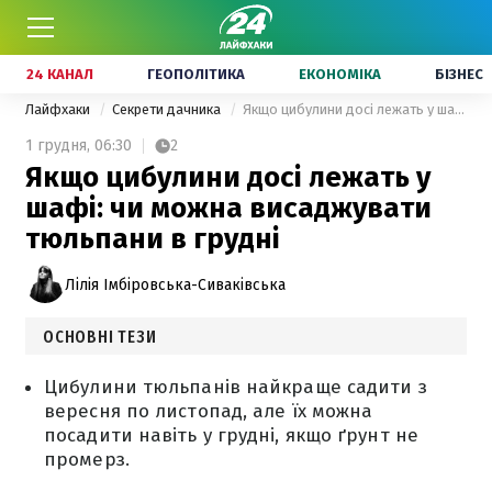
24 КАНАЛ
ГЕОПОЛІТИКА
ЕКОНОМІКА
БІЗНЕС
Лайфхаки
Секрети дачника
Якщо цибулини досі лежать у шафі: чи можна висаджувати тюльпани в грудні
1 грудня,
06:30
2
Якщо цибулини досі лежать у
шафі: чи можна висаджувати
тюльпани в грудні
Лілія Імбіровська-Сиваківська
ОСНОВНІ ТЕЗИ
Цибулини тюльпанів найкраще садити з
вересня по листопад, але їх можна
посадити навіть у грудні, якщо ґрунт не
промерз.