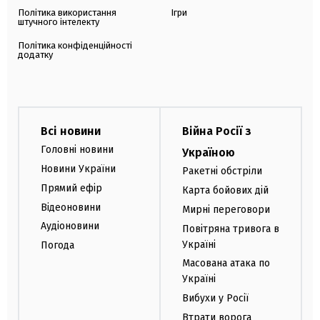
Політика використання
Ігри
штучного інтелекту
Політика конфіденційності
додатку
Всі новини
Війна Росії з
Головні новини
Україною
Новини України
Ракетні обстріли
Прямий ефір
Карта бойових дій
Відеоновини
Мирні переговори
Аудіоновини
Повітряна тривога в
Україні
Погода
Масована атака по
Україні
Вибухи у Росії
Втрати ворога