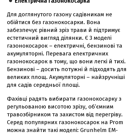
Електрична газонокосарка
Для доглянутого газону садівникам не
обійтися без газонокосарки. Вона
забезпечує рівний зріз трави й підтримує
естетичний вигляд ділянки. Є 3 моделі
газонокосарок – електричні, бензинові та
акумуляторні. Перевага електричних
газонокосарок в тому, що вони легкі й тихі.
Бензинові – досить потужні й підходять для
великих площ. Акумуляторні – найзручніші
для садів середньої площі.
Фахівці радять вибирати газонокосарку з
регульованою висотою зрізу, об’ємним
травозбірником та захистом від перегріву.
Серед популярних газонокосарок на Prom
можна знайти такі моделі: Grunhelm EM-