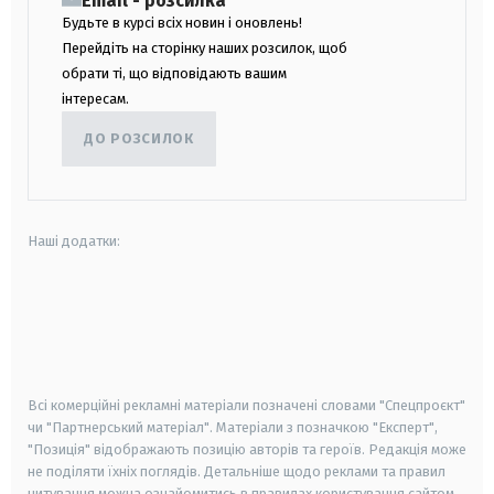
Email - розсилка
Будьте в курсі всіх новин і оновлень!
Перейдіть на сторінку наших розсилок, щоб
обрати ті, що відповідають вашим
інтересам.
ДО РОЗСИЛОК
Наші додатки:
android
apple
smart tv
samsung smart tv
Всі комерційні рекламні матеріали позначені словами "Спецпроєкт"
чи "Партнерський матеріал". Матеріали з позначкою "Експерт",
"Позиція" відображають позицію авторів та героїв. Редакція може
не поділяти їхніх поглядів. Детальніше щодо реклами та правил
цитування можна ознайомитись в правилах користування сайтом.