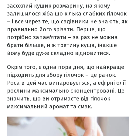
засохлий кущик розмарину, на якому
залишилося хіба що кілька слабких гілочок
– і все через те, що садівники не знають, як
правильно його зрізати. Перше, що
потрібно запам'ятати – за раз не можна
брати більше, ніж третину куща, інакше
йому буде дуже складно відновитися.
Окрім того, є одна пора дня, що найкраще
підходить для збору гілочок – це ранок.
Роса в цей час випаровується, а ефірні олії
рослини максимально сконцентровані. Це
значить, що ви отримаєте від гілочок
максимальний аромат та смак.