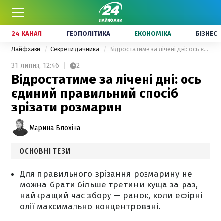
24 КАНАЛ
ГЕОПОЛІТИКА
ЕКОНОМІКА
БІЗНЕС
Лайфхаки
Секрети дачника
Відростатиме за лічені дні: ось єдиний правильний спосіб зрізати розмарин
31 липня,
12:46
2
Відростатиме за лічені дні: ось
єдиний правильний спосіб
зрізати розмарин
Марина Блохіна
ОСНОВНІ ТЕЗИ
Для правильного зрізання розмарину не
можна брати більше третини куща за раз,
найкращий час збору — ранок, коли ефірні
олії максимально концентровані.