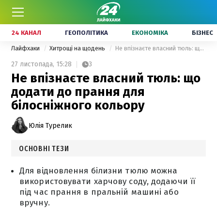
24 КАНАЛ
ГЕОПОЛІТИКА
ЕКОНОМІКА
БІЗНЕС
Лайфхаки
Хитрощі на щодень
Не впізнаєте власний тюль: що додати до прання для білосніжного кольору
27 листопада,
15:28
3
Не впізнаєте власний тюль: що
додати до прання для
білосніжного кольору
Юлія Турелик
ОСНОВНІ ТЕЗИ
Для відновлення білизни тюлю можна
використовувати харчову соду, додаючи її
під час прання в пральній машині або
вручну.