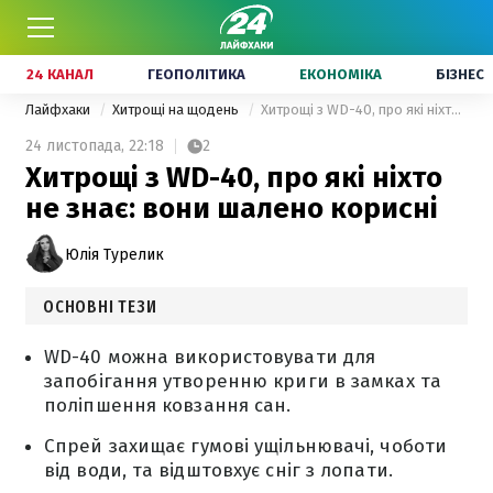
24 КАНАЛ
ГЕОПОЛІТИКА
ЕКОНОМІКА
БІЗНЕС
Лайфхаки
Хитрощі на щодень
Хитрощі з WD-40, про які ніхто не знає: вони шалено корисні
24 листопада,
22:18
2
Хитрощі з WD-40, про які ніхто
не знає: вони шалено корисні
Юлія Турелик
ОСНОВНІ ТЕЗИ
WD-40 можна використовувати для
запобігання утворенню криги в замках та
поліпшення ковзання сан.
Спрей захищає гумові ущільнювачі, чоботи
від води, та відштовхує сніг з лопати.