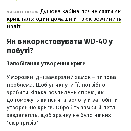
Душова кабіна почне сяяти як
ЧИТАЙТЕ ТАКОЖ
кришталь: один домашній трюк розчинить
наліт
Як використовувати WD-40 у
побуті?
Запобігання утворення криги
У морозяні дні замерзлий замок – типова
проблема. Щоб уникнути її, потрібно
зробити кілька розпилень спрею, які
допоможуть витіснити вологу й запобігти
утворенню криги. Обробіть замки й петлі
заздалегіль, щоб зранку не було ніяких
"сюрпризів".