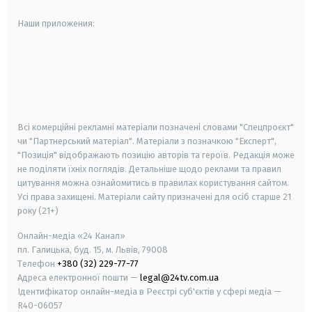
Наши приложения:
android
apple
smart tv
samsung smart tv
Всі комерційні рекламні матеріали позначені словами "Спецпроєкт"
чи "Партнерський матеріал". Матеріали з позначкою "Експерт",
"Позиція" відображають позицію авторів та героїв. Редакція може
не поділяти їхніх поглядів. Детальніше щодо реклами та правил
цитування можна ознайомитись в правилах користування сайтом.
Усі права захищені.
Матеріали сайту призначені для осіб старше
21
року (21+)
Онлайн-медіа «24 Канал»
пл. Галицька, буд. 15, м. Львів, 79008
Телефон
+380 (32) 229-77-77
Адреса електронної пошти —
legal@24tv.com.ua
Ідентифікатор онлайн-медіа в Реєстрі суб'єктів у сфері медіа —
R40-06057