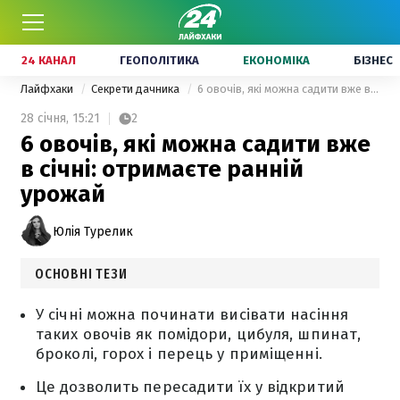
24 КАНАЛ
ГЕОПОЛІТИКА
ЕКОНОМІКА
БІЗНЕС
Лайфхаки
Секрети дачника
6 овочів, які можна садити вже в січні: отримаєте ранній урожай
28 січня,
15:21
2
6 овочів, які можна садити вже
в січні: отримаєте ранній
урожай
Юлія Турелик
ОСНОВНІ ТЕЗИ
У січні можна починати висівати насіння
таких овочів як помідори, цибуля, шпинат,
броколі, горох і перець у приміщенні.
Це дозволить пересадити їх у відкритий