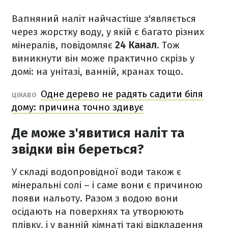
Вапняний наліт найчастіше з'являється
через жорстку воду, у якій є багато різних
мінералів, повідомляє
24 Канал
. Тож
виникнути він може практично скрізь у
домі: на унітазі, ванній, кранах тощо.
Одне дерево не радять садити біля
ЦІКАВО
дому: причина точно здивує
Де може з'явитися наліт та
звідки він береться?
У складі водопровідної води також є
мінеральні солі – і саме вони є причиною
появи нальоту. Разом з водою вони
осідають на поверхнях та утворюють
плівку, і у ванній кімнаті такі відкладення