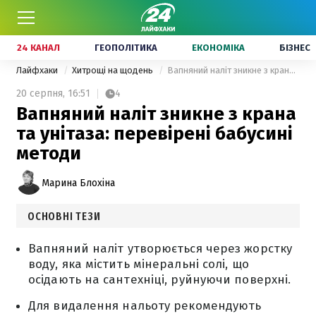
24 КАНАЛ
ГЕОПОЛІТИКА
ЕКОНОМІКА
БІЗНЕС
Лайфхаки
Хитрощі на щодень
Вапняний наліт зникне з крана та унітаза: перевірені бабусині методи
20 серпня,
16:51
4
Вапняний наліт зникне з крана
та унітаза: перевірені бабусині
методи
Марина Блохіна
ОСНОВНІ ТЕЗИ
Вапняний наліт утворюється через жорстку
воду, яка містить мінеральні солі, що
осідають на сантехніці, руйнуючи поверхні.
Для видалення нальоту рекомендують