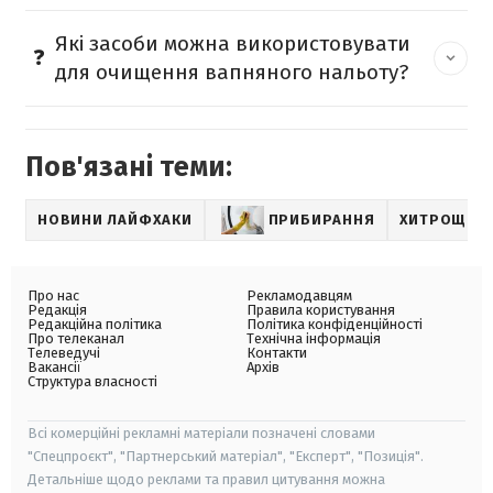
Які засоби можна використовувати
для очищення вапняного нальоту?
Пов'язані теми:
НОВИНИ ЛАЙФХАКИ
ПРИБИРАННЯ
ХИТРОЩІ Н
Про нас
Рекламодавцям
Редакція
Правила користування
Редакційна політика
Політика конфіденційності
Про телеканал
Технічна інформація
Телеведучі
Контакти
Вакансії
Архів
Структура власності
Всі комерційні рекламні матеріали позначені словами
"Спецпроєкт", "Партнерський матеріал", "Експерт", "Позиція".
Детальніше щодо реклами та правил цитування можна