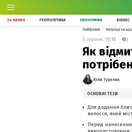
24 КАНАЛ
ГЕОПОЛІТИКА
ЕКОНОМІКА
БІЗНЕС
Лайфхаки
Хитрощі на щ
5 серпня,
20:18
2
Як відми
потрібен
Юлія Турелик
ОСНОВНІ ТЕЗИ
Для додання блис
волосся, який мі
Перед нанесення
використовуючи м