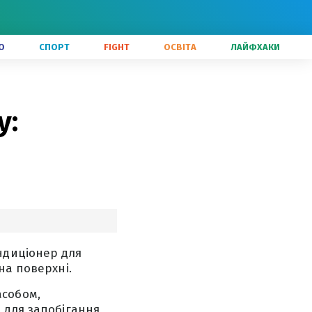
О
СПОРТ
FIGHT
ОСВІТА
ЛАЙФХАКИ
у:
ндиціонер для
на поверхні.
асобом,
 для запобігання