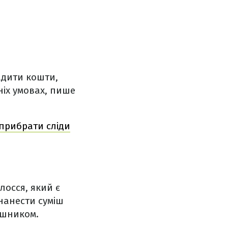
адити кошти,
ніх умовах, пише
 прибрати сліди
лосся, який є
нанести суміш
ушником.