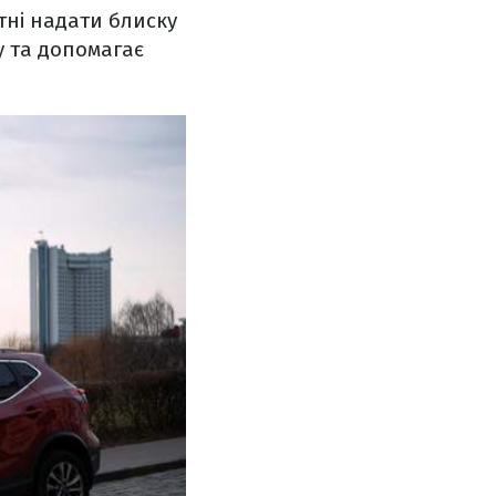
атні надати блиску
у та допомагає