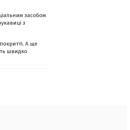
ціальним засобом
рукавиці з
покритті. А ще
ить швидко