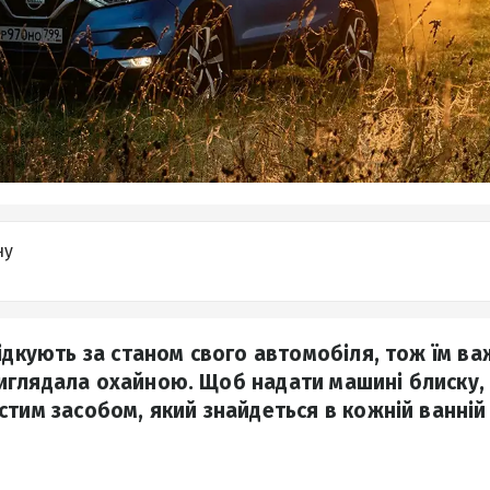
ну
лідкують за станом свого автомобіля, тож їм в
иглядала охайною. Щоб надати машині блиску,
тим засобом, який знайдеться в кожній ванній 