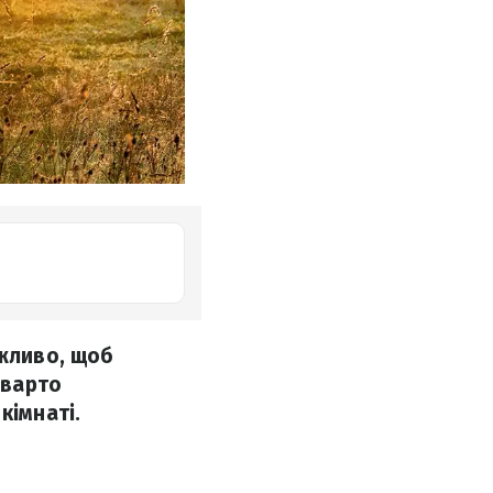
ажливо, щоб
 варто
кімнаті.