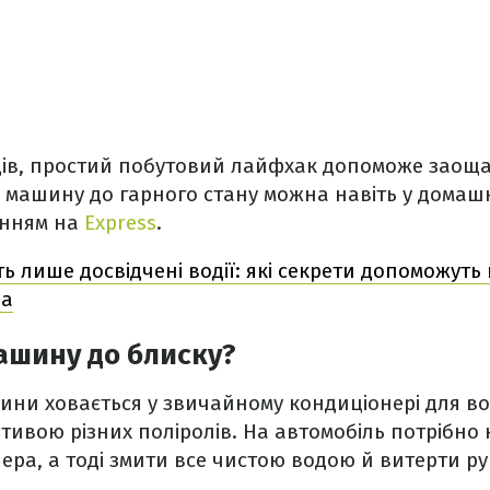
ців, простий побутовий лайфхак допоможе заощ
 машину до гарного стану можна навіть у домаш
анням на
Express
.
ь лише досвідчені водії: які секрети допоможуть
ла
ашину до блиску?
ини ховається у звичайному кондиціонері для во
ивою різних поліролів. На автомобіль потрібно 
ера, а тоді змити все чистою водою й витерти р