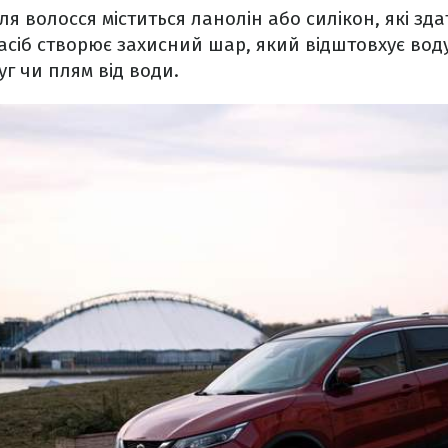
ля волосся міститься ланолін або силікон, які зд
асіб створює захисний шар, який відштовхує вод
уг чи плям від води.