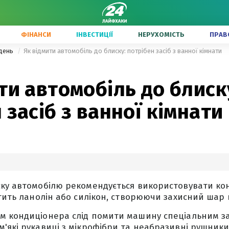
ФІНАНСИ
ІНВЕСТИЦІЇ
НЕРУХОМІСТЬ
ПРАВ
одень
Як відмити автомобіль до блиску: потрібен засіб з ванної кімнати
ти автомобіль до блиск
 засіб з ванної кімнати
ку автомобілю рекомендується використовувати ко
стить ланолін або силікон, створюючи захисний шар 
м кондиціонера слід помити машину спеціальним з
'які рукавиці з мікрофібри та неабразивні рушники