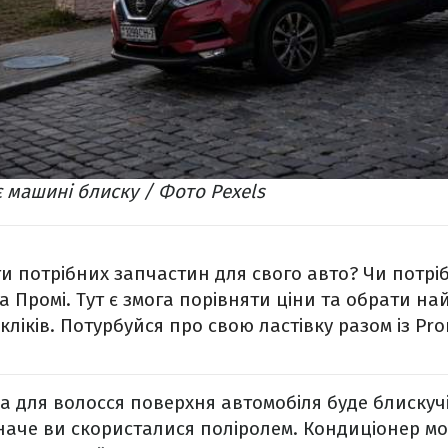
 машині блиску / Фото Pexels
и потрібних запчастин для свого авто? Чи потріб
 на Промі. Тут є змога порівняти ціни та обрати 
 кліків. Потурбуйся про свою ластівку разом із Pro
а для волосся поверхня автомобіля буде блиску
наче ви скористалися поліролем. Кондиціонер мо