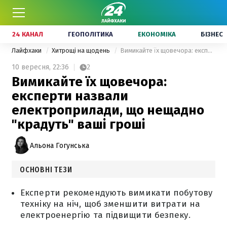
24 КАНАЛ
ГЕОПОЛІТИКА
ЕКОНОМІКА
БІЗНЕС
Лайфхаки
Хитрощі на щодень
Вимикайте їх щовечора: експерти назвали електроприлади, що нещадно "крадуть" ваші гроші
10 вересня,
22:36
2
Вимикайте їх щовечора:
експерти назвали
електроприлади, що нещадно
"крадуть" ваші гроші
Альона Гогунська
ОСНОВНІ ТЕЗИ
Експерти рекомендують вимикати побутову
техніку на ніч, щоб зменшити витрати на
електроенергію та підвищити безпеку.