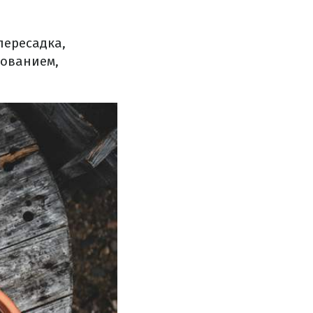
пересадка,
рованием,