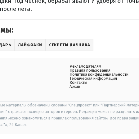
дки под чеснок, обрабатывают и удобряют почв
после лета.
емы:
ДАРЬ
ЛАЙФХАКИ
СЕКРЕТЫ ДАЧНИКА
Рекламодателям
Правила пользования
Политика конфиденциальности
Техническая информация
Контакты
Архив
ые материалы обозначены словами "Спецпроект" или "Партнерский матери
иция" отражают позицию авторов и героев. Редакция может не разделять и
ания можно ознакомиться в правилах пользования сайтом. Все права защ
 "», 24 Канал.