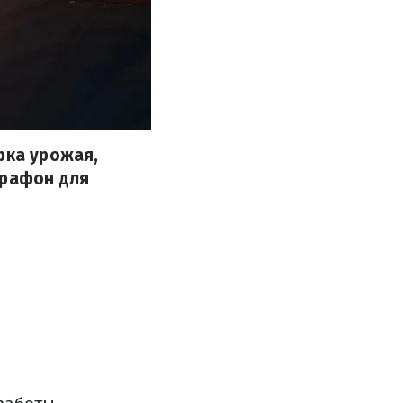
рка урожая,
арафон для