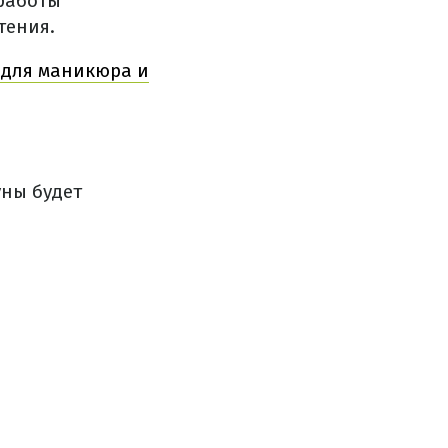
работы
тения.
 для маникюра и
уны будет