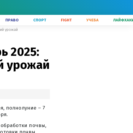
ПРАВО
СПОРТ
FIGHT
УЧЕБА
ЛАЙФХАК
ший урожай
ь 2025:
й урожай
ря, полнолуние – 7
ря.
 обработки почвы,
готовки почвы.