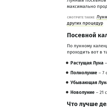
Лунный посевной
максимально проду
Лунн
СМОТРИТЕ ТАКЖЕ
других процедур
Посевной кал
По лунному кален
проходить вот в 
Растущая Луна
–
Полнолуние
– 7 
Убывающая Лун
Новолуние
– 21 
Что лучше де