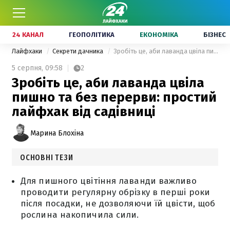
24 КАНАЛ
ГЕОПОЛІТИКА
ЕКОНОМІКА
БІЗНЕС
Лайфхаки
Секрети дачника
Зробіть це, аби лаванда цвіла пишно та без перерви: простий лайфхак від садівниці
5 серпня,
09:58
2
Зробіть це, аби лаванда цвіла
пишно та без перерви: простий
лайфхак від садівниці
Марина Блохіна
ОСНОВНІ ТЕЗИ
Для пишного цвітіння лаванди важливо
проводити регулярну обрізку в перші роки
після посадки, не дозволяючи їй цвісти, щоб
рослина накопичила сили.